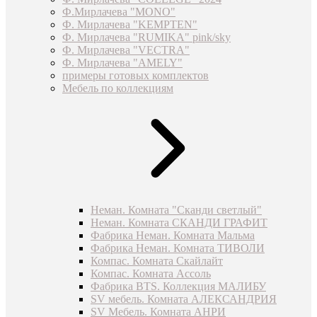
Ф.Мирлачева "MONO"
Ф. Мирлачева "KEMPTEN"
Ф. Мирлачева "RUMIKA" pink/sky
Ф. Мирлачева "VECTRA"
Ф. Мирлачева "AMELY"
примеры готовых комплектов
Мебель по коллекциям
Неман. Комната "Сканди светлый"
Неман. Комната СКАНДИ ГРАФИТ
Фабрика Неман. Комната Мальма
Фабрика Неман. Комната ТИВОЛИ
Компас. Комната Скайлайт
Компас. Комната Ассоль
Фабрика BTS. Коллекция МАЛИБУ
SV мебель. Комната АЛЕКСАНДРИЯ
SV Мебель. Комната АНРИ