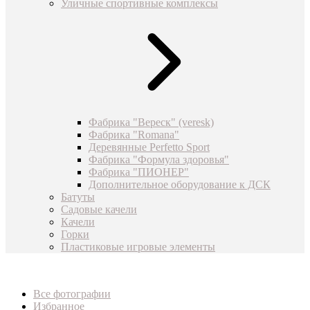
Уличные спортивные комплексы
Фабрика "Вереск" (veresk)
Фабрика "Romana"
Деревянные Perfetto Sport
Фабрика "Формула здоровья"
Фабрика "ПИОНЕР"
Дополнительное оборудование к ДСК
Батуты
Садовые качели
Качели
Горки
Пластиковые игровые элементы
Все фотографии
Избранное