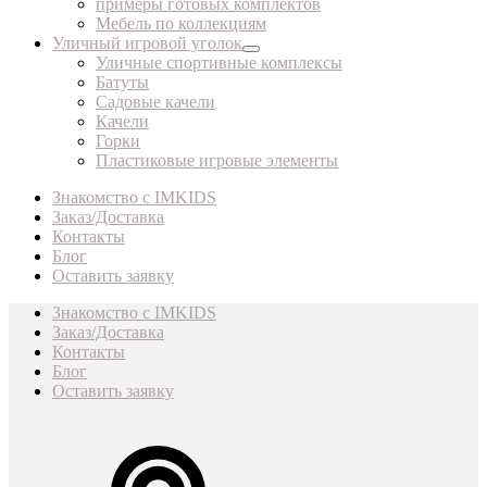
примеры готовых комплектов
Мебель по коллекциям
Уличный игровой уголок
Уличные спортивные комплексы
Батуты
Садовые качели
Качели
Горки
Пластиковые игровые элементы
Знакомство с IMKIDS
Заказ/Доставка
Контакты
Блог
Оставить заявку
Знакомство с IMKIDS
Заказ/Доставка
Контакты
Блог
Оставить заявку