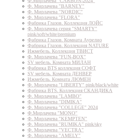
Ф.Мирлачева "CARBON-2024"
Ф. Мирлачева "BARNEY"
Ф. Мирлачева "NORDIC"
Ф. Мирлачева "FLORA"
Фабрика Глазов. Коллекция ЛОЙС
Ф. Мирлачева серия "SMARTY"
pink/soft/white/premium
Фабрика Глазов. Комната Аурелио
Фабрика Глазов. Коллекция NATURE
Ижмебель. Коллекция ТВИСТ
Ф. Мирлачева "FUN-BOX"
SV мебель. Комната МИЛАН
Фабрика BTS коллекция СОФТ
SV мебель. Комната ДЕНВЕР
Ижмебель. Комната ЛЮМЕН
Ф. Мирлачева "LIBERTY" pink/black/white
Фабрика BTS. Коллекция СКАНДИКА
Ф. Мирлачева "LAMBO"
Ф. Мирлачева "DIMIKA"
Ф. Мирлачева "COLLEGE" 2024
Ф.Мирлачева "MONO"
Ф. Мирлачева "KEMPTEN"
Ф. Мирлачева "RUMIKA" pink/sky
Ф. Мирлачева "VECTRA"
Ф. Мирлачева "AMELY"