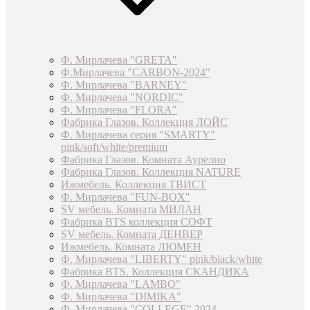
Ф. Мирлачева "GRETA"
Ф.Мирлачева "CARBON-2024"
Ф. Мирлачева "BARNEY"
Ф. Мирлачева "NORDIC"
Ф. Мирлачева "FLORA"
Фабрика Глазов. Коллекция ЛОЙС
Ф. Мирлачева серия "SMARTY"
pink/soft/white/premium
Фабрика Глазов. Комната Аурелио
Фабрика Глазов. Коллекция NATURE
Ижмебель. Коллекция ТВИСТ
Ф. Мирлачева "FUN-BOX"
SV мебель. Комната МИЛАН
Фабрика BTS коллекция СОФТ
SV мебель. Комната ДЕНВЕР
Ижмебель. Комната ЛЮМЕН
Ф. Мирлачева "LIBERTY" pink/black/white
Фабрика BTS. Коллекция СКАНДИКА
Ф. Мирлачева "LAMBO"
Ф. Мирлачева "DIMIKA"
Ф. Мирлачева "COLLEGE" 2024