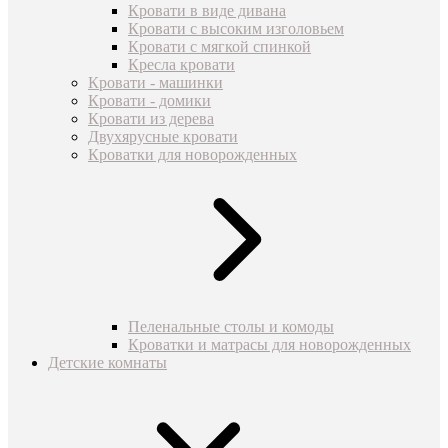
Кровати в виде дивана
Кровати с высоким изголовьем
Кровати с мягкой спинкой
Кресла кровати
Кровати - машинки
Кровати - домики
Кровати из дерева
Двухярусные кровати
Кроватки для новорожденных
Пеленальные столы и комоды
Кроватки и матрасы для новорожденных
Детские комнаты