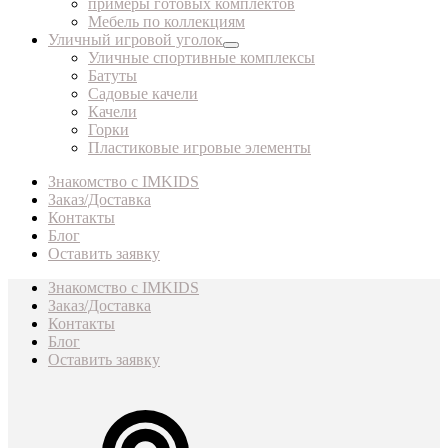
примеры готовых комплектов
Мебель по коллекциям
Уличный игровой уголок
Уличные спортивные комплексы
Батуты
Садовые качели
Качели
Горки
Пластиковые игровые элементы
Знакомство с IMKIDS
Заказ/Доставка
Контакты
Блог
Оставить заявку
Знакомство с IMKIDS
Заказ/Доставка
Контакты
Блог
Оставить заявку