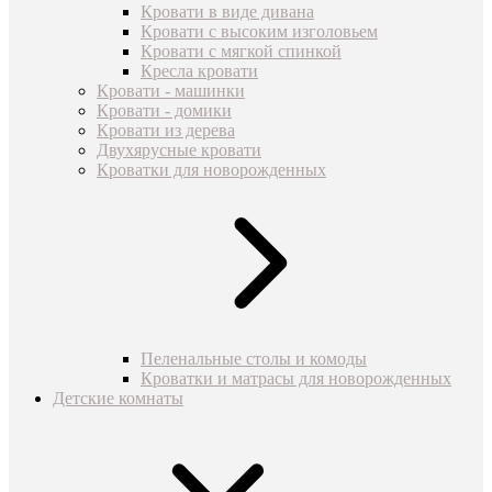
Кровати в виде дивана
Кровати с высоким изголовьем
Кровати с мягкой спинкой
Кресла кровати
Кровати - машинки
Кровати - домики
Кровати из дерева
Двухярусные кровати
Кроватки для новорожденных
Пеленальные столы и комоды
Кроватки и матрасы для новорожденных
Детские комнаты