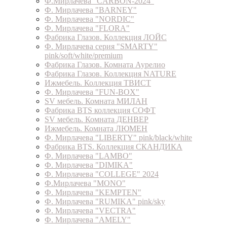
Ф.Мирлачева "CARBON-2024"
Ф. Мирлачева "BARNEY"
Ф. Мирлачева "NORDIC"
Ф. Мирлачева "FLORA"
Фабрика Глазов. Коллекция ЛОЙС
Ф. Мирлачева серия "SMARTY"
pink/soft/white/premium
Фабрика Глазов. Комната Аурелио
Фабрика Глазов. Коллекция NATURE
Ижмебель. Коллекция ТВИСТ
Ф. Мирлачева "FUN-BOX"
SV мебель. Комната МИЛАН
Фабрика BTS коллекция СОФТ
SV мебель. Комната ДЕНВЕР
Ижмебель. Комната ЛЮМЕН
Ф. Мирлачева "LIBERTY" pink/black/white
Фабрика BTS. Коллекция СКАНДИКА
Ф. Мирлачева "LAMBO"
Ф. Мирлачева "DIMIKA"
Ф. Мирлачева "COLLEGE" 2024
Ф.Мирлачева "MONO"
Ф. Мирлачева "KEMPTEN"
Ф. Мирлачева "RUMIKA" pink/sky
Ф. Мирлачева "VECTRA"
Ф. Мирлачева "AMELY"