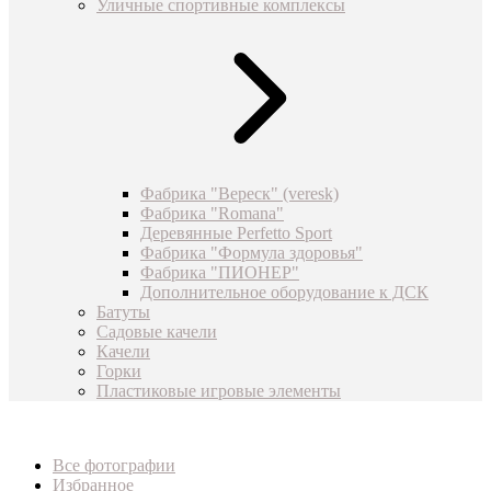
Уличные спортивные комплексы
Фабрика "Вереск" (veresk)
Фабрика "Romana"
Деревянные Perfetto Sport
Фабрика "Формула здоровья"
Фабрика "ПИОНЕР"
Дополнительное оборудование к ДСК
Батуты
Садовые качели
Качели
Горки
Пластиковые игровые элементы
Все фотографии
Избранное