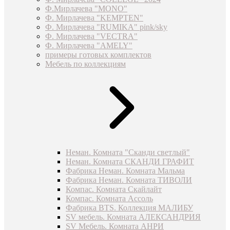
Ф.Мирлачева "MONO"
Ф. Мирлачева "KEMPTEN"
Ф. Мирлачева "RUMIKA" pink/sky
Ф. Мирлачева "VECTRA"
Ф. Мирлачева "AMELY"
примеры готовых комплектов
Мебель по коллекциям
Неман. Комната "Сканди светлый"
Неман. Комната СКАНДИ ГРАФИТ
Фабрика Неман. Комната Мальма
Фабрика Неман. Комната ТИВОЛИ
Компас. Комната Скайлайт
Компас. Комната Ассоль
Фабрика BTS. Коллекция МАЛИБУ
SV мебель. Комната АЛЕКСАНДРИЯ
SV Мебель. Комната АНРИ