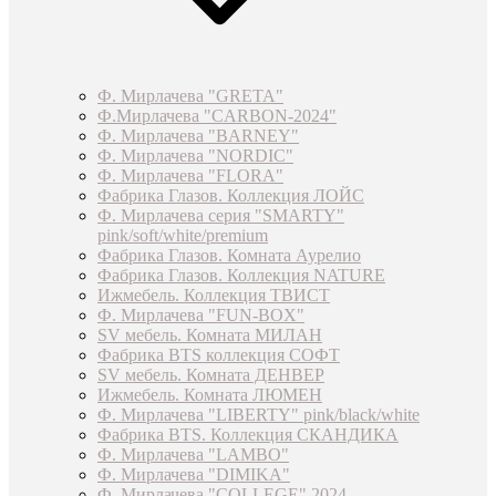
Ф. Мирлачева "GRETA"
Ф.Мирлачева "CARBON-2024"
Ф. Мирлачева "BARNEY"
Ф. Мирлачева "NORDIC"
Ф. Мирлачева "FLORA"
Фабрика Глазов. Коллекция ЛОЙС
Ф. Мирлачева серия "SMARTY"
pink/soft/white/premium
Фабрика Глазов. Комната Аурелио
Фабрика Глазов. Коллекция NATURE
Ижмебель. Коллекция ТВИСТ
Ф. Мирлачева "FUN-BOX"
SV мебель. Комната МИЛАН
Фабрика BTS коллекция СОФТ
SV мебель. Комната ДЕНВЕР
Ижмебель. Комната ЛЮМЕН
Ф. Мирлачева "LIBERTY" pink/black/white
Фабрика BTS. Коллекция СКАНДИКА
Ф. Мирлачева "LAMBO"
Ф. Мирлачева "DIMIKA"
Ф. Мирлачева "COLLEGE" 2024