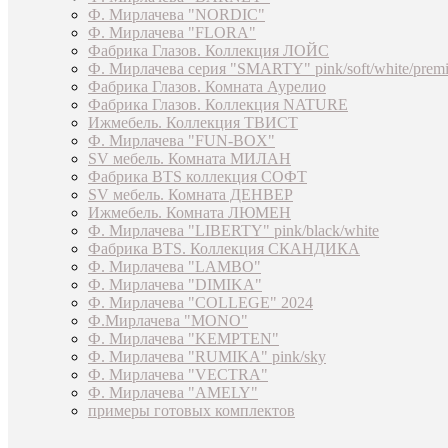
Ф. Мирлачева "NORDIC"
Ф. Мирлачева "FLORA"
Фабрика Глазов. Коллекция ЛОЙС
Ф. Мирлачева серия "SMARTY" pink/soft/white/prem
Фабрика Глазов. Комната Аурелио
Фабрика Глазов. Коллекция NATURE
Ижмебель. Коллекция ТВИСТ
Ф. Мирлачева "FUN-BOX"
SV мебель. Комната МИЛАН
Фабрика BTS коллекция СОФТ
SV мебель. Комната ДЕНВЕР
Ижмебель. Комната ЛЮМЕН
Ф. Мирлачева "LIBERTY" pink/black/white
Фабрика BTS. Коллекция СКАНДИКА
Ф. Мирлачева "LAMBO"
Ф. Мирлачева "DIMIKA"
Ф. Мирлачева "COLLEGE" 2024
Ф.Мирлачева "MONO"
Ф. Мирлачева "KEMPTEN"
Ф. Мирлачева "RUMIKA" pink/sky
Ф. Мирлачева "VECTRA"
Ф. Мирлачева "AMELY"
примеры готовых комплектов