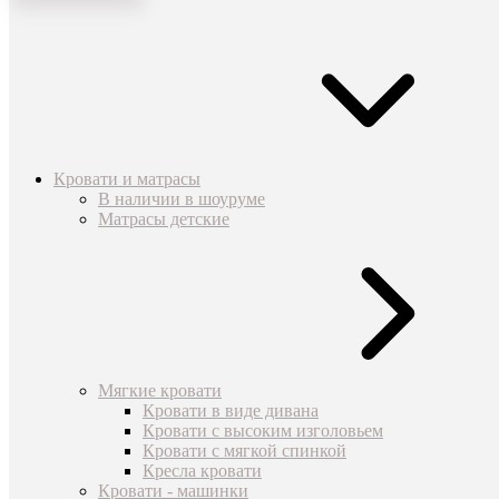
Кровати и матрасы
В наличии в шоуруме
Матрасы детские
Мягкие кровати
Кровати в виде дивана
Кровати с высоким изголовьем
Кровати с мягкой спинкой
Кресла кровати
Кровати - машинки