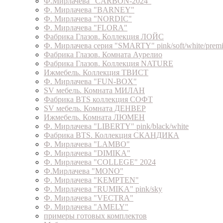
Ф.Мирлачева "CARBON-2024"
Ф. Мирлачева "BARNEY"
Ф. Мирлачева "NORDIC"
Ф. Мирлачева "FLORA"
Фабрика Глазов. Коллекция ЛОЙС
Ф. Мирлачева серия "SMARTY" pink/soft/white/prem
Фабрика Глазов. Комната Аурелио
Фабрика Глазов. Коллекция NATURE
Ижмебель. Коллекция ТВИСТ
Ф. Мирлачева "FUN-BOX"
SV мебель. Комната МИЛАН
Фабрика BTS коллекция СОФТ
SV мебель. Комната ДЕНВЕР
Ижмебель. Комната ЛЮМЕН
Ф. Мирлачева "LIBERTY" pink/black/white
Фабрика BTS. Коллекция СКАНДИКА
Ф. Мирлачева "LAMBO"
Ф. Мирлачева "DIMIKA"
Ф. Мирлачева "COLLEGE" 2024
Ф.Мирлачева "MONO"
Ф. Мирлачева "KEMPTEN"
Ф. Мирлачева "RUMIKA" pink/sky
Ф. Мирлачева "VECTRA"
Ф. Мирлачева "AMELY"
примеры готовых комплектов