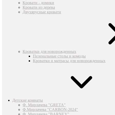
Кровати - домики
Кровати из дерева
Двухярусные кровати
Кроватки для новорожденных
Пеленальные столы и комоды
Кроватки и матрасы для новорожденных
Детские комнаты
Ф. Мирлачева "GRETA"
Ф.Мирлачева "CARBON-2024"
Ф. Мирлачева "BARNEY"