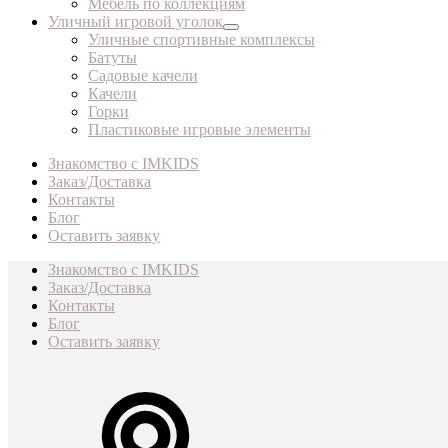
Мебель по коллекциям
Уличный игровой уголок
Уличные спортивные комплексы
Батуты
Садовые качели
Качели
Горки
Пластиковые игровые элементы
Знакомство с IMKIDS
Заказ/Доставка
Контакты
Блог
Оставить заявку
Знакомство с IMKIDS
Заказ/Доставка
Контакты
Блог
Оставить заявку