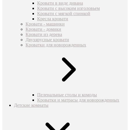
Кровати в виде дивана
Кровати с высоким изголовьем
Кровати с мягкой спинкой
Кресла кровати
Кровати - машинки
Кровати - домики
Кровати из дерева
Двухярусные кровати
Кроватки для новорожденных
Пеленальные столы и комоды
Кроватки и матрасы для новорожденных
Детские комнаты