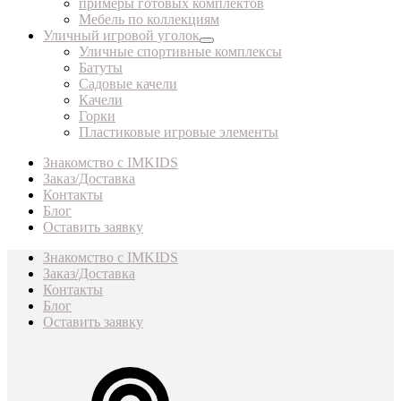
примеры готовых комплектов
Мебель по коллекциям
Уличный игровой уголок
Уличные спортивные комплексы
Батуты
Садовые качели
Качели
Горки
Пластиковые игровые элементы
Знакомство с IMKIDS
Заказ/Доставка
Контакты
Блог
Оставить заявку
Знакомство с IMKIDS
Заказ/Доставка
Контакты
Блог
Оставить заявку