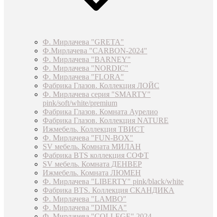
Ф. Мирлачева "GRETA"
Ф.Мирлачева "CARBON-2024"
Ф. Мирлачева "BARNEY"
Ф. Мирлачева "NORDIC"
Ф. Мирлачева "FLORA"
Фабрика Глазов. Коллекция ЛОЙС
Ф. Мирлачева серия "SMARTY"
pink/soft/white/premium
Фабрика Глазов. Комната Аурелио
Фабрика Глазов. Коллекция NATURE
Ижмебель. Коллекция ТВИСТ
Ф. Мирлачева "FUN-BOX"
SV мебель. Комната МИЛАН
Фабрика BTS коллекция СОФТ
SV мебель. Комната ДЕНВЕР
Ижмебель. Комната ЛЮМЕН
Ф. Мирлачева "LIBERTY" pink/black/white
Фабрика BTS. Коллекция СКАНДИКА
Ф. Мирлачева "LAMBO"
Ф. Мирлачева "DIMIKA"
Ф. Мирлачева "COLLEGE" 2024