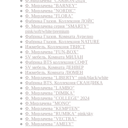
Ф.Мирлачева "CARBON-2024"
Ф. Мирлачева "BARNEY"
Ф. Мирлачева "NORDIC"
Ф. Мирлачева "FLORA"
Фабрика Глазов. Коллекция ЛОЙС
Ф. Мирлачева серия "SMARTY"
pink/soft/white/premium
Фабрика Глазов. Комната Аурелио
Фабрика Глазов. Коллекция NATURE
Ижмебель. Коллекция ТВИСТ
Ф. Мирлачева "FUN-BOX"
SV мебель. Комната МИЛАН
Фабрика BTS коллекция СОФТ
SV мебель. Комната ДЕНВЕР
Ижмебель. Комната ЛЮМЕН
Ф. Мирлачева "LIBERTY" pink/black/white
Фабрика BTS. Коллекция СКАНДИКА
Ф. Мирлачева "LAMBO"
Ф. Мирлачева "DIMIKA"
Ф. Мирлачева "COLLEGE" 2024
Ф.Мирлачева "MONO"
Ф. Мирлачева "KEMPTEN"
Ф. Мирлачева "RUMIKA" pink/sky
Ф. Мирлачева "VECTRA"
Ф. Мирлачева "AMELY"