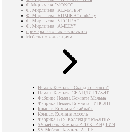
Ф.Мирлачева "MONO"
Ф. Мирлачева "KEMPTEN"
Ф. Мирлачева "RUMIKA" pink/sky
Ф. Мирлачева "VECTRA"
Ф. Мирлачева "AMELY"
примеры готовых комплектов
Мебель по коллекциям
Неман. Комната "Сканди светлый"
Неман. Комната СКАНДИ ГРАФИТ
Фабрика Неман. Комната Мальма
Фабрика Неман. Комната ТИВОЛИ
Компас. Комната Скайлайт
Компас. Комната Ассоль
Фабрика BTS. Коллекция МАЛИБУ
SV мебель. Комната АЛЕКСАНДРИЯ
SV Мебель. Комната АНРИ