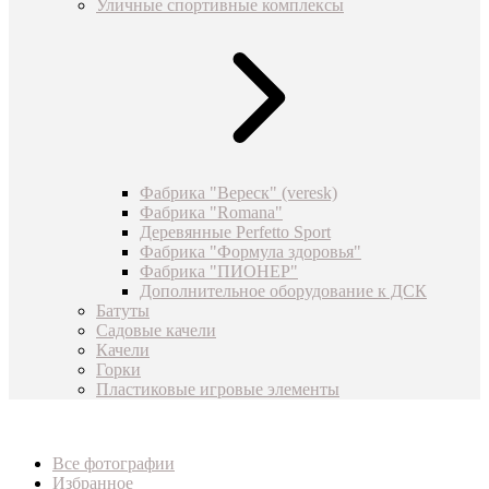
Уличные спортивные комплексы
Фабрика "Вереск" (veresk)
Фабрика "Romana"
Деревянные Perfetto Sport
Фабрика "Формула здоровья"
Фабрика "ПИОНЕР"
Дополнительное оборудование к ДСК
Батуты
Садовые качели
Качели
Горки
Пластиковые игровые элементы
Все фотографии
Избранное