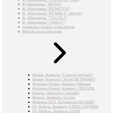
Ф.Мирлачева "MONO"
Ф. Мирлачева "KEMPTEN"
Ф. Мирлачева "RUMIKA" pink/sky
Ф. Мирлачева "VECTRA"
Ф. Мирлачева "AMELY"
примеры готовых комплектов
Мебель по коллекциям
Неман. Комната "Сканди светлый"
Неман. Комната СКАНДИ ГРАФИТ
Фабрика Неман. Комната Мальма
Фабрика Неман. Комната ТИВОЛИ
Компас. Комната Скайлайт
Компас. Комната Ассоль
Фабрика BTS. Коллекция МАЛИБУ
SV мебель. Комната АЛЕКСАНДРИЯ
SV Мебель. Комната АНРИ