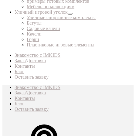
примеры готовых комплектов
Мебель по коллекциям
Уличный игровой уголок
Уличные спортивные комплексы
Батуты
Садовые качели
Качели
Горки
Пластиковые игровые элементы
Знакомство с IMKIDS
Заказ/Доставка
Контакты
Блог
Оставить заявку
Знакомство с IMKIDS
Заказ/Доставка
Контакты
Блог
Оставить заявку