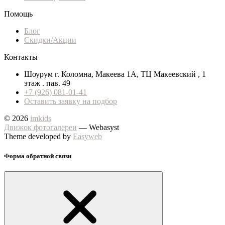
Помощь
Блог
Скидки/Акции
Контакты
Шоурум г. Коломна, Макеева 1А, ТЦ Макеевский , 1
этаж . пав. 49
+7 (926) 081-01-41
Оставить заявку на подбор
© 2026
imkids
Движок фотогалереи
— Webasyst
Theme developed by
Easyweb
Форма обратной связи