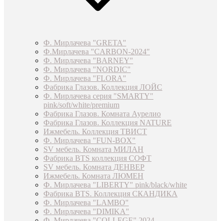
Ф. Мирлачева "GRETA"
Ф.Мирлачева "CARBON-2024"
Ф. Мирлачева "BARNEY"
Ф. Мирлачева "NORDIC"
Ф. Мирлачева "FLORA"
Фабрика Глазов. Коллекция ЛОЙС
Ф. Мирлачева серия "SMARTY"
pink/soft/white/premium
Фабрика Глазов. Комната Аурелио
Фабрика Глазов. Коллекция NATURE
Ижмебель. Коллекция ТВИСТ
Ф. Мирлачева "FUN-BOX"
SV мебель. Комната МИЛАН
Фабрика BTS коллекция СОФТ
SV мебель. Комната ДЕНВЕР
Ижмебель. Комната ЛЮМЕН
Ф. Мирлачева "LIBERTY" pink/black/white
Фабрика BTS. Коллекция СКАНДИКА
Ф. Мирлачева "LAMBO"
Ф. Мирлачева "DIMIKA"
Ф. Мирлачева "COLLEGE" 2024