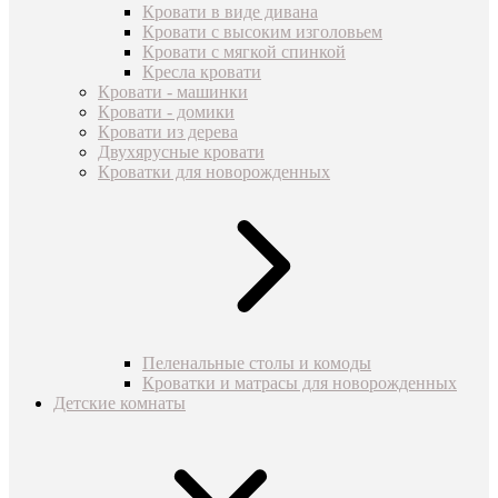
Кровати в виде дивана
Кровати с высоким изголовьем
Кровати с мягкой спинкой
Кресла кровати
Кровати - машинки
Кровати - домики
Кровати из дерева
Двухярусные кровати
Кроватки для новорожденных
Пеленальные столы и комоды
Кроватки и матрасы для новорожденных
Детские комнаты