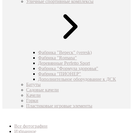
Уличные спортивные комплексы
Фабрика "Вереск" (veresk)
Фабрика "Romana"
Деревянные Perfetto Sport
Фабрика "Формула здоровья"
Фабрика "ПИОНЕР"
Дополнительное оборудование к ДСК
Батуты
Садовые качели
Качели
Горки
Пластиковые игровые элементы
Все фотографии
Избранное