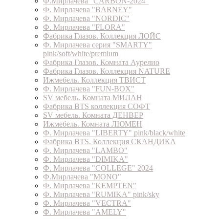
Ф.Мирлачева "CARBON-2024"
Ф. Мирлачева "BARNEY"
Ф. Мирлачева "NORDIC"
Ф. Мирлачева "FLORA"
Фабрика Глазов. Коллекция ЛОЙС
Ф. Мирлачева серия "SMARTY"
pink/soft/white/premium
Фабрика Глазов. Комната Аурелио
Фабрика Глазов. Коллекция NATURE
Ижмебель. Коллекция ТВИСТ
Ф. Мирлачева "FUN-BOX"
SV мебель. Комната МИЛАН
Фабрика BTS коллекция СОФТ
SV мебель. Комната ДЕНВЕР
Ижмебель. Комната ЛЮМЕН
Ф. Мирлачева "LIBERTY" pink/black/white
Фабрика BTS. Коллекция СКАНДИКА
Ф. Мирлачева "LAMBO"
Ф. Мирлачева "DIMIKA"
Ф. Мирлачева "COLLEGE" 2024
Ф.Мирлачева "MONO"
Ф. Мирлачева "KEMPTEN"
Ф. Мирлачева "RUMIKA" pink/sky
Ф. Мирлачева "VECTRA"
Ф. Мирлачева "AMELY"