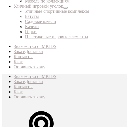
Мебель по коллекциям
Уличный игровой уголок
Уличные спортивные комплексы
Батуты
Садовые качели
Качели
Горки
Пластиковые игровые элементы
Знакомство с IMKIDS
Заказ/Доставка
Контакты
Блог
Оставить заявку
Знакомство с IMKIDS
Заказ/Доставка
Контакты
Блог
Оставить заявку