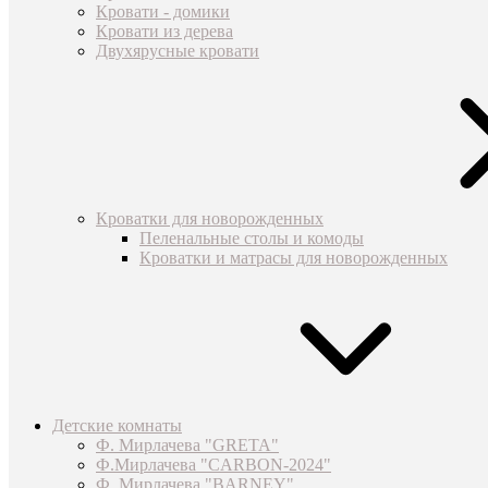
Кровати - домики
Кровати из дерева
Двухярусные кровати
Кроватки для новорожденных
Пеленальные столы и комоды
Кроватки и матрасы для новорожденных
Детские комнаты
Ф. Мирлачева "GRETA"
Ф.Мирлачева "CARBON-2024"
Ф. Мирлачева "BARNEY"