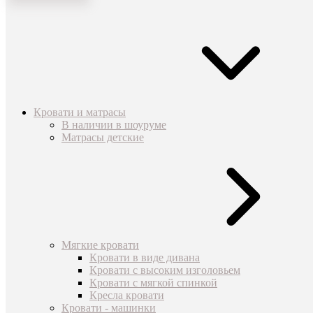
Кровати и матрасы
В наличии в шоуруме
Матрасы детские
Мягкие кровати
Кровати в виде дивана
Кровати с высоким изголовьем
Кровати с мягкой спинкой
Кресла кровати
Кровати - машинки