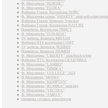
Ф. Мирлачева "NORDIC"
Ф. Мирлачева "FLORA"
Фабрика Глазов. Коллекция ЛОЙС
Ф. Мирлачева серия "SMARTY" pink/soft/white/prem
Фабрика Глазов. Комната Аурелио
Фабрика Глазов. Коллекция NATURE
Ижмебель. Коллекция ТВИСТ
Ф. Мирлачева "FUN-BOX"
SV мебель. Комната МИЛАН
Фабрика BTS коллекция СОФТ
SV мебель. Комната ДЕНВЕР
Ижмебель. Комната ЛЮМЕН
Ф. Мирлачева "LIBERTY" pink/black/white
Фабрика BTS. Коллекция СКАНДИКА
Ф. Мирлачева "LAMBO"
Ф. Мирлачева "DIMIKA"
Ф. Мирлачева "COLLEGE" 2024
Ф.Мирлачева "MONO"
Ф. Мирлачева "KEMPTEN"
Ф. Мирлачева "RUMIKA" pink/sky
Ф. Мирлачева "VECTRA"
Ф. Мирлачева "AMELY"
примеры готовых комплектов