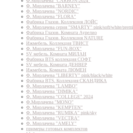
Ф.Мирлачева "CARBON-2024"
Ф. Мирлачева "BARNEY"
Ф. Мирлачева "NORDIC"
Ф. Мирлачева "FLORA"
Фабрика Глазов. Коллекция ЛОЙС
Ф. Мирлачева серия "SMARTY" pink/soft/white/prem
Фабрика Глазов. Комната Аурелио
Фабрика Глазов. Коллекция NATURE
Ижмебель. Коллекция ТВИСТ
Ф. Мирлачева "FUN-BOX"
SV мебель. Комната МИЛАН
Фабрика BTS коллекция СОФТ
SV мебель. Комната ДЕНВЕР
Ижмебель. Комната ЛЮМЕН
Ф. Мирлачева "LIBERTY" pink/black/white
Фабрика BTS. Коллекция СКАНДИКА
Ф. Мирлачева "LAMBO"
Ф. Мирлачева "DIMIKA"
Ф. Мирлачева "COLLEGE" 2024
Ф.Мирлачева "MONO"
Ф. Мирлачева "KEMPTEN"
Ф. Мирлачева "RUMIKA" pink/sky
Ф. Мирлачева "VECTRA"
Ф. Мирлачева "AMELY"
примеры готовых комплектов