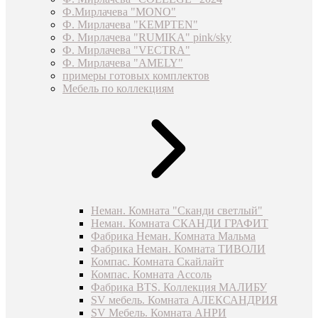
Ф.Мирлачева "MONO"
Ф. Мирлачева "KEMPTEN"
Ф. Мирлачева "RUMIKA" pink/sky
Ф. Мирлачева "VECTRA"
Ф. Мирлачева "AMELY"
примеры готовых комплектов
Мебель по коллекциям
Неман. Комната "Сканди светлый"
Неман. Комната СКАНДИ ГРАФИТ
Фабрика Неман. Комната Мальма
Фабрика Неман. Комната ТИВОЛИ
Компас. Комната Скайлайт
Компас. Комната Ассоль
Фабрика BTS. Коллекция МАЛИБУ
SV мебель. Комната АЛЕКСАНДРИЯ
SV Мебель. Комната АНРИ