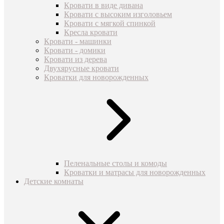
Кровати в виде дивана
Кровати с высоким изголовьем
Кровати с мягкой спинкой
Кресла кровати
Кровати - машинки
Кровати - домики
Кровати из дерева
Двухярусные кровати
Кроватки для новорожденных
Пеленальные столы и комоды
Кроватки и матрасы для новорожденных
Детские комнаты