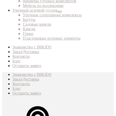
примеры готовых комплектов
Мебель по коллекциям
Уличный игровой уголок
Уличные спортивные комплексы
Батуты
Садовые качели
Качели
Горки
Пластиковые игровые элементы
Знакомство с IMKIDS
Заказ/Доставка
Контакты
Блог
Оставить заявку
Знакомство с IMKIDS
Заказ/Доставка
Контакты
Блог
Оставить заявку