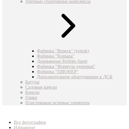
Уличные спортивные комплексы
Фабрика "Вереск" (veresk)
Фабрика "Romana"
Деревянные Perfetto Sport
Фабрика "Формула здоровья"
Фабрика "ПИОНЕР"
Дополнительное оборудование к ДСК
Батуты
Садовые качели
Качели
Горки
Пластиковые игровые элементы
Все фотографии
Избранное