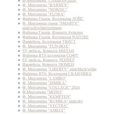
Ф.Мирлачева "CARBON-2024"
Ф. Мирлачева "BARNEY"
Ф. Мирлачева "NORDIC"
Ф. Мирлачева "FLORA"
Фабрика Глазов. Коллекция ЛОЙС
Ф. Мирлачева серия "SMARTY"
pink/soft/white/premium
Фабрика Глазов. Комната Аурелио
Фабрика Глазов. Коллекция NATURE
Ижмебель. Коллекция ТВИСТ
Ф. Мирлачева "FUN-BOX"
SV мебель. Комната МИЛАН
Фабрика BTS коллекция СОФТ
SV мебель. Комната ДЕНВЕР
Ижмебель. Комната ЛЮМЕН
Ф. Мирлачева "LIBERTY" pink/black/white
Фабрика BTS. Коллекция СКАНДИКА
Ф. Мирлачева "LAMBO"
Ф. Мирлачева "DIMIKA"
Ф. Мирлачева "COLLEGE" 2024
Ф.Мирлачева "MONO"
Ф. Мирлачева "KEMPTEN"
Ф. Мирлачева "RUMIKA" pink/sky
Ф. Мирлачева "VECTRA"
Ф. Мирлачева "AMELY"