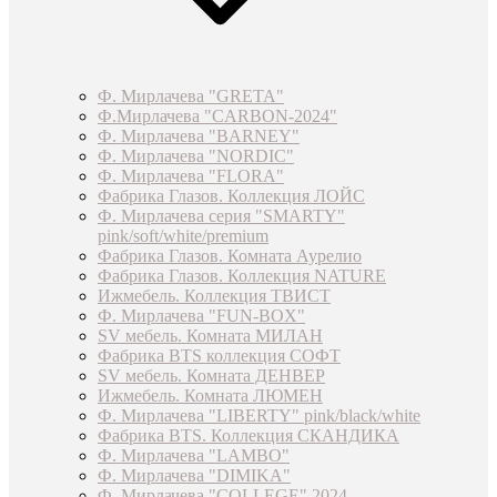
Ф. Мирлачева "GRETA"
Ф.Мирлачева "CARBON-2024"
Ф. Мирлачева "BARNEY"
Ф. Мирлачева "NORDIC"
Ф. Мирлачева "FLORA"
Фабрика Глазов. Коллекция ЛОЙС
Ф. Мирлачева серия "SMARTY"
pink/soft/white/premium
Фабрика Глазов. Комната Аурелио
Фабрика Глазов. Коллекция NATURE
Ижмебель. Коллекция ТВИСТ
Ф. Мирлачева "FUN-BOX"
SV мебель. Комната МИЛАН
Фабрика BTS коллекция СОФТ
SV мебель. Комната ДЕНВЕР
Ижмебель. Комната ЛЮМЕН
Ф. Мирлачева "LIBERTY" pink/black/white
Фабрика BTS. Коллекция СКАНДИКА
Ф. Мирлачева "LAMBO"
Ф. Мирлачева "DIMIKA"
Ф. Мирлачева "COLLEGE" 2024