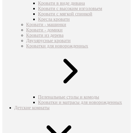
Кровати в виде дивана
Кровати с высоким изголовьем
Кровати с мягкой спинкой
Кресла кровати
Кровати - машинки
Кровати - домики
Кровати из дерева
Двухярусные кровати
Кроватки для новорожденных
Пеленальные столы и комоды
Кроватки и матрасы для новорожденных
Детские комнаты