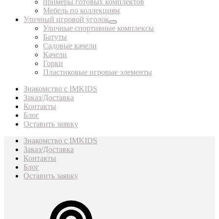
примеры готовых комплектов
Мебель по коллекциям
Уличный игровой уголок
Уличные спортивные комплексы
Батуты
Садовые качели
Качели
Горки
Пластиковые игровые элементы
Знакомство с IMKIDS
Заказ/Доставка
Контакты
Блог
Оставить заявку
Знакомство с IMKIDS
Заказ/Доставка
Контакты
Блог
Оставить заявку