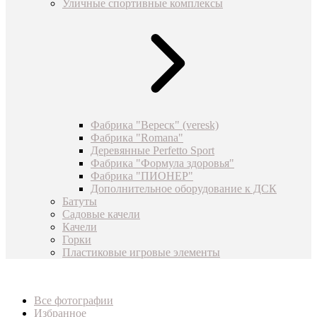
Уличные спортивные комплексы
Фабрика "Вереск" (veresk)
Фабрика "Romana"
Деревянные Perfetto Sport
Фабрика "Формула здоровья"
Фабрика "ПИОНЕР"
Дополнительное оборудование к ДСК
Батуты
Садовые качели
Качели
Горки
Пластиковые игровые элементы
Все фотографии
Избранное