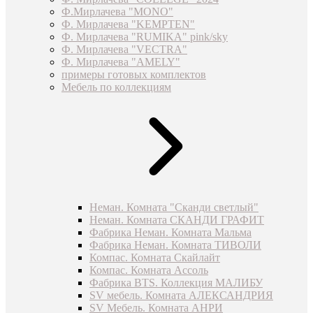
Ф.Мирлачева "MONO"
Ф. Мирлачева "KEMPTEN"
Ф. Мирлачева "RUMIKA" pink/sky
Ф. Мирлачева "VECTRA"
Ф. Мирлачева "AMELY"
примеры готовых комплектов
Мебель по коллекциям
Неман. Комната "Сканди светлый"
Неман. Комната СКАНДИ ГРАФИТ
Фабрика Неман. Комната Мальма
Фабрика Неман. Комната ТИВОЛИ
Компас. Комната Скайлайт
Компас. Комната Ассоль
Фабрика BTS. Коллекция МАЛИБУ
SV мебель. Комната АЛЕКСАНДРИЯ
SV Мебель. Комната АНРИ