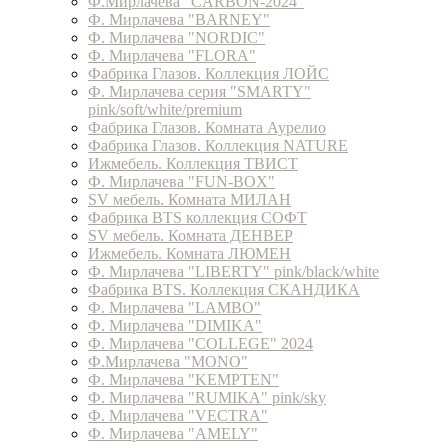
Ф.Мирлачева "CARBON-2024"
Ф. Мирлачева "BARNEY"
Ф. Мирлачева "NORDIC"
Ф. Мирлачева "FLORA"
Фабрика Глазов. Коллекция ЛОЙС
Ф. Мирлачева серия "SMARTY"
pink/soft/white/premium
Фабрика Глазов. Комната Аурелио
Фабрика Глазов. Коллекция NATURE
Ижмебель. Коллекция ТВИСТ
Ф. Мирлачева "FUN-BOX"
SV мебель. Комната МИЛАН
Фабрика BTS коллекция СОФТ
SV мебель. Комната ДЕНВЕР
Ижмебель. Комната ЛЮМЕН
Ф. Мирлачева "LIBERTY" pink/black/white
Фабрика BTS. Коллекция СКАНДИКА
Ф. Мирлачева "LAMBO"
Ф. Мирлачева "DIMIKA"
Ф. Мирлачева "COLLEGE" 2024
Ф.Мирлачева "MONO"
Ф. Мирлачева "KEMPTEN"
Ф. Мирлачева "RUMIKA" pink/sky
Ф. Мирлачева "VECTRA"
Ф. Мирлачева "AMELY"