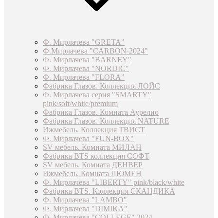
Ф. Мирлачева "GRETA"
Ф.Мирлачева "CARBON-2024"
Ф. Мирлачева "BARNEY"
Ф. Мирлачева "NORDIC"
Ф. Мирлачева "FLORA"
Фабрика Глазов. Коллекция ЛОЙС
Ф. Мирлачева серия "SMARTY"
pink/soft/white/premium
Фабрика Глазов. Комната Аурелио
Фабрика Глазов. Коллекция NATURE
Ижмебель. Коллекция ТВИСТ
Ф. Мирлачева "FUN-BOX"
SV мебель. Комната МИЛАН
Фабрика BTS коллекция СОФТ
SV мебель. Комната ДЕНВЕР
Ижмебель. Комната ЛЮМЕН
Ф. Мирлачева "LIBERTY" pink/black/white
Фабрика BTS. Коллекция СКАНДИКА
Ф. Мирлачева "LAMBO"
Ф. Мирлачева "DIMIKA"
Ф. Мирлачева "COLLEGE" 2024