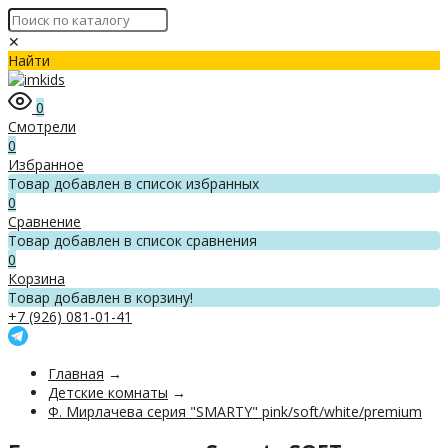
✕
Найти
0
Смотрели
0
Избранное
Товар добавлен в список избранных
0
Сравнение
Товар добавлен в список сравнения
0
Корзина
Товар добавлен в корзину!
+7 (926) 081-01-41
Главная
→
Детские комнаты
→
Ф. Мирлачева серия "SMARTY" pink/soft/white/premium