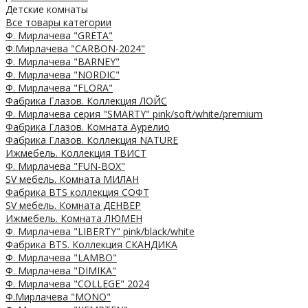
Детские комнаты
Все товары категории
Ф. Мирлачева "GRETA"
Ф.Мирлачева "CARBON-2024"
Ф. Мирлачева "BARNEY"
Ф. Мирлачева "NORDIC"
Ф. Мирлачева "FLORA"
Фабрика Глазов. Коллекция ЛОЙС
Ф. Мирлачева серия "SMARTY" pink/soft/white/premium
Фабрика Глазов. Комната Аурелио
Фабрика Глазов. Коллекция NATURE
Ижмебель. Коллекция ТВИСТ
Ф. Мирлачева "FUN-BOX"
SV мебель. Комната МИЛАН
Фабрика BTS коллекция СОФТ
SV мебель. Комната ДЕНВЕР
Ижмебель. Комната ЛЮМЕН
Ф. Мирлачева "LIBERTY" pink/black/white
Фабрика BTS. Коллекция СКАНДИКА
Ф. Мирлачева "LAMBO"
Ф. Мирлачева "DIMIKA"
Ф. Мирлачева "COLLEGE" 2024
Ф.Мирлачева "MONO"