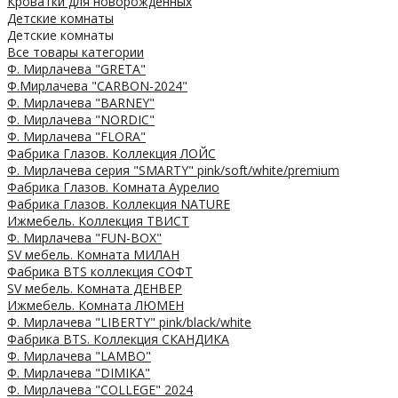
Кроватки для новорожденных
Детские комнаты
Детские комнаты
Все товары категории
Ф. Мирлачева "GRETA"
Ф.Мирлачева "CARBON-2024"
Ф. Мирлачева "BARNEY"
Ф. Мирлачева "NORDIC"
Ф. Мирлачева "FLORA"
Фабрика Глазов. Коллекция ЛОЙС
Ф. Мирлачева серия "SMARTY" pink/soft/white/premium
Фабрика Глазов. Комната Аурелио
Фабрика Глазов. Коллекция NATURE
Ижмебель. Коллекция ТВИСТ
Ф. Мирлачева "FUN-BOX"
SV мебель. Комната МИЛАН
Фабрика BTS коллекция СОФТ
SV мебель. Комната ДЕНВЕР
Ижмебель. Комната ЛЮМЕН
Ф. Мирлачева "LIBERTY" pink/black/white
Фабрика BTS. Коллекция СКАНДИКА
Ф. Мирлачева "LAMBO"
Ф. Мирлачева "DIMIKA"
Ф. Мирлачева "COLLEGE" 2024