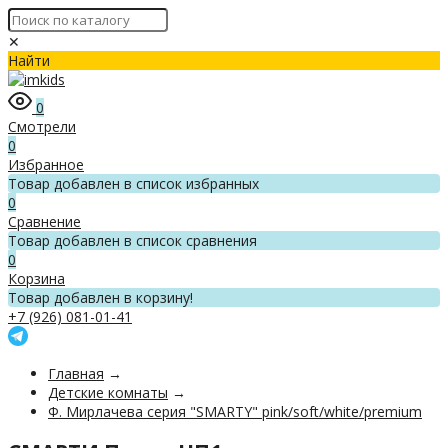
✕
Найти
0
Смотрели
0
Избранное
Товар добавлен в список избранных
0
Сравнение
Товар добавлен в список сравнения
0
Корзина
Товар добавлен в корзину!
+7 (926) 081-01-41
Главная
→
Детские комнаты
→
Ф. Мирлачева серия "SMARTY" pink/soft/white/premium