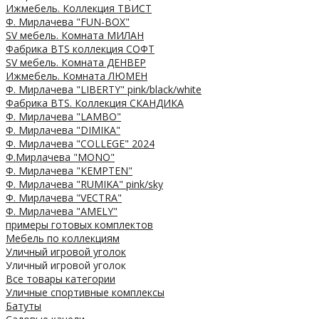
Ижмебель. Коллекция ТВИСТ
Ф. Мирлачева "FUN-BOX"
SV мебель. Комната МИЛАН
Фабрика BTS коллекция СОФТ
SV мебель. Комната ДЕНВЕР
Ижмебель. Комната ЛЮМЕН
Ф. Мирлачева "LIBERTY" pink/black/white
Фабрика BTS. Коллекция СКАНДИКА
Ф. Мирлачева "LAMBO"
Ф. Мирлачева "DIMIKA"
Ф. Мирлачева "COLLEGE" 2024
Ф.Мирлачева "MONO"
Ф. Мирлачева "KEMPTEN"
Ф. Мирлачева "RUMIKA" pink/sky
Ф. Мирлачева "VECTRA"
Ф. Мирлачева "AMELY"
примеры готовых комплектов
Мебель по коллекциям
Уличный игровой уголок
Уличный игровой уголок
Все товары категории
Уличные спортивные комплексы
Батуты