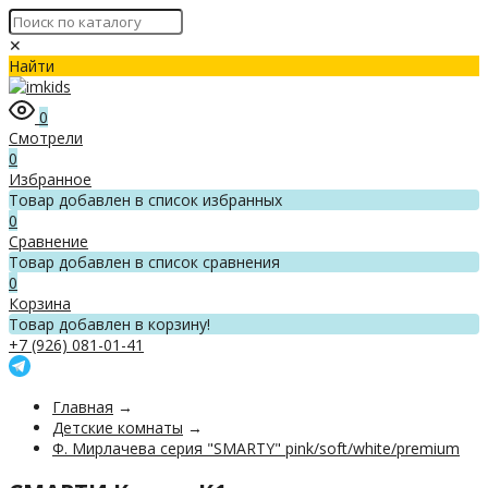
✕
Найти
0
Смотрели
0
Избранное
Товар добавлен в список избранных
0
Сравнение
Товар добавлен в список сравнения
0
Корзина
Товар добавлен в корзину!
+7 (926) 081-01-41
Главная
→
Детские комнаты
→
Ф. Мирлачева серия "SMARTY" pink/soft/white/premium