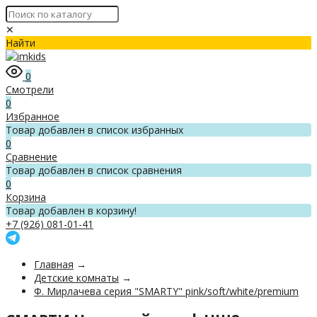
✕
Найти
0
Смотрели
0
Избранное
Товар добавлен в список избранных
0
Сравнение
Товар добавлен в список сравнения
0
Корзина
Товар добавлен в корзину!
+7 (926) 081-01-41
Главная
→
Детские комнаты
→
Ф. Мирлачева серия "SMARTY" pink/soft/white/premium