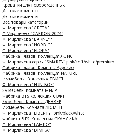
Кроватки для новорожденных
Детские комнаты
Детские комнаты
Все товары категории
Ф. Мирлачева "GRETA"
Ф.Мирлачева "CARBON-2024"
Ф. Мирлачева "BARNEY"
Ф. Мирлачева "NORDIC"
Ф. Мирлачева "FLORA"
Фабрика Глазов. Коллекция ЛОЙС
Ф. Мирлачева серия "SMARTY" pink/soft/white/premium
Фабрика Глазов. Комната Аурелио
Фабрика Глазов. Коллекция NATURE
Ижмебель. Коллекция ТВИСТ
Ф. Мирлачева "FUN-BOX"
SV мебель. Комната МИЛАН
Фабрика BTS коллекция СОФТ
SV мебель. Комната ДЕНВЕР
Ижмебель. Комната ЛЮМЕН
Ф. Мирлачева "LIBERTY" pink/black/white
Фабрика BTS. Коллекция СКАНДИКА
Ф. Мирлачева "LAMBO"
Ф. Мирлачева "DIMIKA"