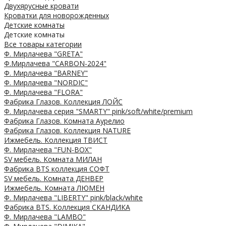
Двухярусные кровати
Кроватки для новорожденных
Детские комнаты
Детские комнаты
Все товары категории
Ф. Мирлачева "GRETA"
Ф.Мирлачева "CARBON-2024"
Ф. Мирлачева "BARNEY"
Ф. Мирлачева "NORDIC"
Ф. Мирлачева "FLORA"
Фабрика Глазов. Коллекция ЛОЙС
Ф. Мирлачева серия "SMARTY" pink/soft/white/premium
Фабрика Глазов. Комната Аурелио
Фабрика Глазов. Коллекция NATURE
Ижмебель. Коллекция ТВИСТ
Ф. Мирлачева "FUN-BOX"
SV мебель. Комната МИЛАН
Фабрика BTS коллекция СОФТ
SV мебель. Комната ДЕНВЕР
Ижмебель. Комната ЛЮМЕН
Ф. Мирлачева "LIBERTY" pink/black/white
Фабрика BTS. Коллекция СКАНДИКА
Ф. Мирлачева "LAMBO"