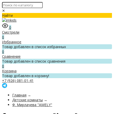
✕
Найти
0
Смотрели
0
Избранное
Товар добавлен в список избранных
0
Сравнение
Товар добавлен в список сравнения
0
Корзина
Товар добавлен в корзину!
+7 (926) 081-01-41
Главная
→
Детские комнаты
→
Ф. Мирлачева "AMELY"