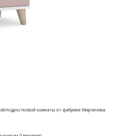
кой/подростковой комнаты от фабрики Мирлачева.
одчиком (Германия)