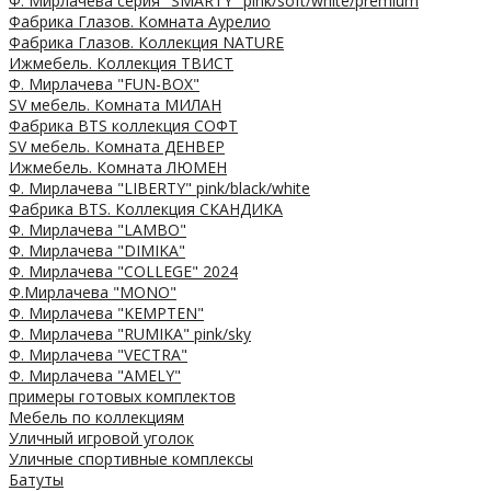
Ф. Мирлачева серия "SMARTY" pink/soft/white/premium
Фабрика Глазов. Комната Аурелио
Фабрика Глазов. Коллекция NATURE
Ижмебель. Коллекция ТВИСТ
Ф. Мирлачева "FUN-BOX"
SV мебель. Комната МИЛАН
Фабрика BTS коллекция СОФТ
SV мебель. Комната ДЕНВЕР
Ижмебель. Комната ЛЮМЕН
Ф. Мирлачева "LIBERTY" pink/black/white
Фабрика BTS. Коллекция СКАНДИКА
Ф. Мирлачева "LAMBO"
Ф. Мирлачева "DIMIKA"
Ф. Мирлачева "COLLEGE" 2024
Ф.Мирлачева "MONO"
Ф. Мирлачева "KEMPTEN"
Ф. Мирлачева "RUMIKA" pink/sky
Ф. Мирлачева "VECTRA"
Ф. Мирлачева "AMELY"
примеры готовых комплектов
Мебель по коллекциям
Уличный игровой уголок
Уличные спортивные комплексы
Батуты