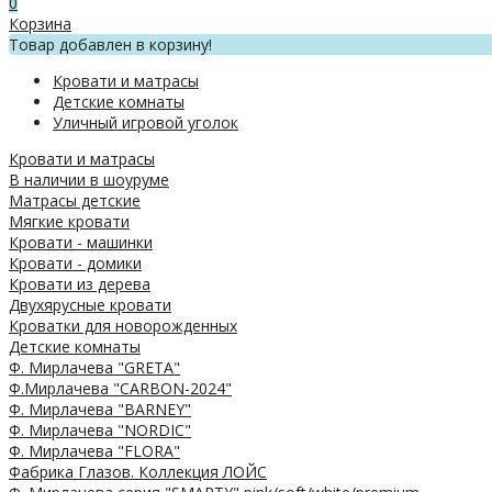
0
Корзина
Товар добавлен в корзину!
Кровати и матрасы
Детские комнаты
Уличный игровой уголок
Кровати и матрасы
В наличии в шоуруме
Матрасы детские
Мягкие кровати
Кровати - машинки
Кровати - домики
Кровати из дерева
Двухярусные кровати
Кроватки для новорожденных
Детские комнаты
Ф. Мирлачева "GRETA"
Ф.Мирлачева "CARBON-2024"
Ф. Мирлачева "BARNEY"
Ф. Мирлачева "NORDIC"
Ф. Мирлачева "FLORA"
Фабрика Глазов. Коллекция ЛОЙС