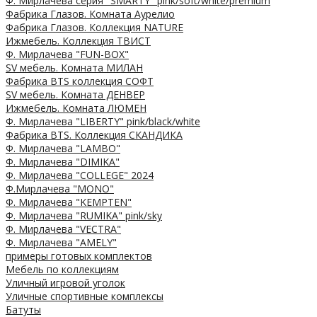
Ф. Мирлачева серия "SMARTY" pink/soft/white/premium
Фабрика Глазов. Комната Аурелио
Фабрика Глазов. Коллекция NATURE
Ижмебель. Коллекция ТВИСТ
Ф. Мирлачева "FUN-BOX"
SV мебель. Комната МИЛАН
Фабрика BTS коллекция СОФТ
SV мебель. Комната ДЕНВЕР
Ижмебель. Комната ЛЮМЕН
Ф. Мирлачева "LIBERTY" pink/black/white
Фабрика BTS. Коллекция СКАНДИКА
Ф. Мирлачева "LAMBO"
Ф. Мирлачева "DIMIKA"
Ф. Мирлачева "COLLEGE" 2024
Ф.Мирлачева "MONO"
Ф. Мирлачева "KEMPTEN"
Ф. Мирлачева "RUMIKA" pink/sky
Ф. Мирлачева "VECTRA"
Ф. Мирлачева "AMELY"
примеры готовых комплектов
Мебель по коллекциям
Уличный игровой уголок
Уличные спортивные комплексы
Батуты