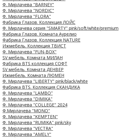
Ф. Мирлачева "BARNEY"
Ф. Мирлачева "NORDIC"
Ф. Мирлачева "FLORA"
Фабрика Глазов. Коллекция ЛОЙС
Ф. Мирлачева серия "SMARTY" pink/soft/white/premium
Фабрика Глазов. Комната Аурелио
Фабрика Глазов. Коллекция NATURE
Ижмебель. Коллекция ТВИСТ
Ф. Мирлачева "FUN-BOX"
SV мебель. Комната МИЛАН
Фабрика BTS коллекция СОФТ
SV мебель. Комната ДЕНВЕР
Ижмебель. Комната ЛЮМЕН
Ф. Мирлачева "LIBERTY" pink/black/white
Фабрика BTS. Коллекция СКАНДИКА
Ф. Мирлачева "LAMBO"
Ф. Мирлачева "DIMIKA"
Ф. Мирлачева "COLLEGE" 2024
Ф.Мирлачева "MONO"
Ф. Мирлачева "KEMPTEN"
Ф. Мирлачева "RUMIKA" pink/sky
Ф. Мирлачева "VECTRA"
Ф. Мирлачева "AMELY"