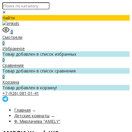
✕
Найти
0
Смотрели
0
Избранное
Товар добавлен в список избранных
0
Сравнение
Товар добавлен в список сравнения
0
Корзина
Товар добавлен в корзину!
+7 (926) 081-01-41
Главная
→
Детские комнаты
→
Ф. Мирлачева "AMELY"