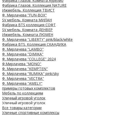
Фабрика Глазов. Комната Аурелио
Фабрика Глазов. Коллекция NATURE
Ижмебель. Коллекция ТВИСТ
Ф. Мирлачева "FUN-BOX"
SV мебель. Комната МИЛАН
Фабрика BTS коллекция СОФТ
SV мебель. Комната ДЕНВЕР
Ижмебель. Комната ЛЮМЕН
Ф. Мирлачева "LIBERTY" pink/black/white
Фабрика BTS. Коллекция СКАНДИКА
Ф. Мирлачева "LAMBO"
Ф. Мирлачева "DIMIKA"
Ф. Мирлачева "COLLEGE" 2024
Ф.Мирлачева "MONO"
Ф. Мирлачева "KEMPTEN"
Ф. Мирлачева "RUMIKA" pink/sky
Ф. Мирлачева "VECTRA"
Ф. Мирлачева "AMELY"
примеры готовых комплектов
Мебель по коллекциям
Уличный игровой уголок
Уличный игровой уголок
Все товары категории
Уличные спортивные комплексы