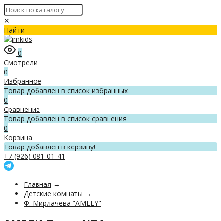
✕
Найти
0
Смотрели
0
Избранное
Товар добавлен в список избранных
0
Сравнение
Товар добавлен в список сравнения
0
Корзина
Товар добавлен в корзину!
+7 (926) 081-01-41
Главная
→
Детские комнаты
→
Ф. Мирлачева "AMELY"