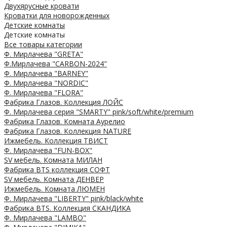
Двухярусные кровати
Кроватки для новорожденных
Детские комнаты
Детские комнаты
Все товары категории
Ф. Мирлачева "GRETA"
Ф.Мирлачева "CARBON-2024"
Ф. Мирлачева "BARNEY"
Ф. Мирлачева "NORDIC"
Ф. Мирлачева "FLORA"
Фабрика Глазов. Коллекция ЛОЙС
Ф. Мирлачева серия "SMARTY" pink/soft/white/premium
Фабрика Глазов. Комната Аурелио
Фабрика Глазов. Коллекция NATURE
Ижмебель. Коллекция ТВИСТ
Ф. Мирлачева "FUN-BOX"
SV мебель. Комната МИЛАН
Фабрика BTS коллекция СОФТ
SV мебель. Комната ДЕНВЕР
Ижмебель. Комната ЛЮМЕН
Ф. Мирлачева "LIBERTY" pink/black/white
Фабрика BTS. Коллекция СКАНДИКА
Ф. Мирлачева "LAMBO"