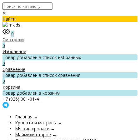
✕
Найти
0
Смотрели
0
Избранное
Товар добавлен в список избранных
0
Сравнение
Товар добавлен в список сравнения
0
Корзина
Товар добавлен в корзину!
+7 (926) 081-01-41
Главная
→
Кровати и матрасы
→
Мягкие кровати
→
Маймили старое
→