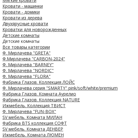
Мягкие кровати
Кровати - машинки
Кровати - домики
Кровати из дерева
Двухярусные кровати
Кроватки для новорожденных
Детские комнаты
Детские комнаты
Все товары категории
Ф. Мирлачева "GRETA"
Ф.Мирлачева "CARBON-2024"
Ф. Мирлачева "BARNEY"
Ф. Мирлачева "NORDIC"
Ф. Мирлачева "FLORA"
Фабрика Глазов. Коллекция ЛОЙС
Ф. Мирлачева серия "SMARTY" pink/soft/white/premium
Фабрика Глазов. Комната Аурелио
Фабрика Глазов. Коллекция NATURE
Ижмебель. Коллекция ТВИСТ
Ф. Мирлачева "FUN-BOX"
SV мебель. Комната МИЛАН
Фабрика BTS коллекция СОФТ
SV мебель. Комната ДЕНВЕР
Ижмебель. Комната ЛЮМЕН