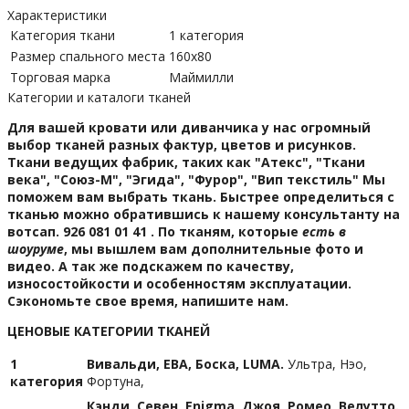
Характеристики
Категория ткани
1 категория
Размер спального места
160х80
Торговая марка
Маймилли
Категории и каталоги тканей
Для вашей кровати или диванчика у нас огромный
выбор тканей разных фактур, цветов и рисунков.
Ткани ведущих фабрик, таких как "Атекс", "Ткани
века", "Союз-М", "Эгида", "Фурор", "Вип текстиль" Мы
поможем вам выбрать ткань. Быстрее определиться с
тканью можно обратившись к нашему консультанту на
вотсап. 926 081 01 41 . По тканям, которые
есть в
шоуруме
, мы вышлем вам дополнительные фото и
видео. А так же подскажем по качеству,
износостойкости и особенностям эксплуатации.
Сэкономьте свое время, напишите нам.
ЦЕНОВЫЕ КАТЕГОРИИ ТКАНЕЙ
1
Вивальди,
ЕВА, Боска, LUMA.
Ультра, Нэо,
категория
Фортуна,
Кэнди, Севен, Enigma, Джоя, Ромео, Велутто.