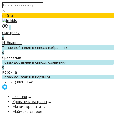
✕
Найти
0
Смотрели
0
Избранное
Товар добавлен в список избранных
0
Сравнение
Товар добавлен в список сравнения
0
Корзина
Товар добавлен в корзину!
+7 (926) 081-01-41
Главная
→
Кровати и матрасы
→
Мягкие кровати
→
Маймили старое