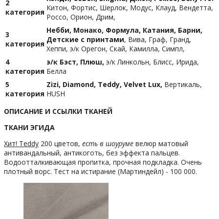
2
Китон, Фортис, Шерлок, Модус, Клауд, Вендетта,
категория
Россо, Орион, Дрим,
Небби, Монако, Формула, Катания, Барни,
3
Детские с принтами
, Вива, Граф, Гранд,
категория
Хеппи, э/к Орегон, Скай, Камилла, Симпл,
4
э/к Бэст, Плюш,
э/к Линкольн, Блисс, Ирида,
категория
Белла
5
Zizi, Diamond, Teddy, Velvet Lux,
Вертикаль,
категория
HUSH
ОПИСАНИЕ И ССЫЛКИ ТКАНЕЙ
ТКАНИ ЭГИДА
Хит! Teddy
200 цветов,
есть в шоуруме
велюр матовый
антивандальный, антикоготь, без эффекта пальцев.
Водоотталкивающая пропитка, прочная подкладка. Очень
плотный ворс. Тест на истирание (Мартиндейл) - 100 000.