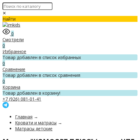
✕
Найти
0
Смотрели
0
Избранное
Товар добавлен в список избранных
0
Сравнение
Товар добавлен в список сравнения
0
Корзина
Товар добавлен в корзину!
+7 (926) 081-01-41
Главная
→
Кровати и матрасы
→
Матрасы детские