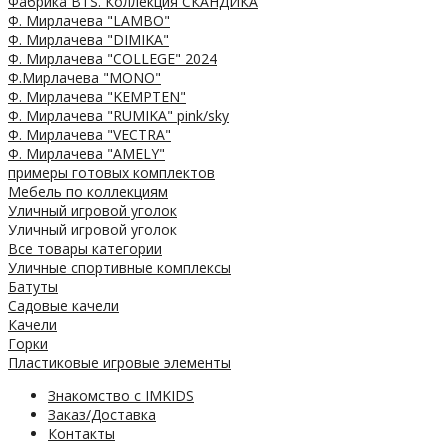
Фабрика BTS. Коллекция СКАНДИКА
Ф. Мирлачева "LAMBO"
Ф. Мирлачева "DIMIKA"
Ф. Мирлачева "COLLEGE" 2024
Ф.Мирлачева "MONO"
Ф. Мирлачева "KEMPTEN"
Ф. Мирлачева "RUMIKA" pink/sky
Ф. Мирлачева "VECTRA"
Ф. Мирлачева "AMELY"
примеры готовых комплектов
Мебель по коллекциям
Уличный игровой уголок
Уличный игровой уголок
Все товары категории
Уличные спортивные комплексы
Батуты
Садовые качели
Качели
Горки
Пластиковые игровые элементы
Знакомство с IMKIDS
Заказ/Доставка
Контакты