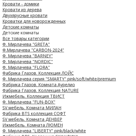
Кровати - домики
Кровати из дерева
Двухярусные кровати
Кроватки для новорожденных
Детские комнаты
Детские комнаты
Все товары категории
Ф. Мирлачева "GRETA"
Ф.Мирлачева "CARBON-2024"
Ф. Мирлачева "BARNEY"
Ф. Мирлачева "NORDIC"
Ф. Мирлачева "FLORA"
Фабрика Глазов. Коллекция ЛОЙС
Ф. Мирлачева серия "SMARTY" pink/soft/white/premium
Фабрика Глазов. Комната Аурелио
Фабрика Глазов. Коллекция NATURE
Ижмебель. Коллекция ТВИСТ
Ф. Мирлачева "FUN-BOX"
SV мебель. Комната МИЛАН
Фабрика BTS коллекция СОФТ
SV мебель. Комната ДЕНВЕР
Ижмебель. Комната ЛЮМЕН
Ф. Мирлачева "LIBERTY" pink/black/white