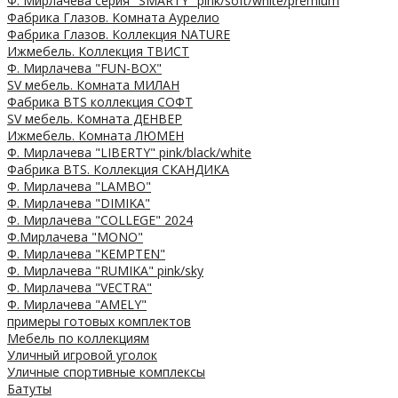
Ф. Мирлачева серия "SMARTY" pink/soft/white/premium
Фабрика Глазов. Комната Аурелио
Фабрика Глазов. Коллекция NATURE
Ижмебель. Коллекция ТВИСТ
Ф. Мирлачева "FUN-BOX"
SV мебель. Комната МИЛАН
Фабрика BTS коллекция СОФТ
SV мебель. Комната ДЕНВЕР
Ижмебель. Комната ЛЮМЕН
Ф. Мирлачева "LIBERTY" pink/black/white
Фабрика BTS. Коллекция СКАНДИКА
Ф. Мирлачева "LAMBO"
Ф. Мирлачева "DIMIKA"
Ф. Мирлачева "COLLEGE" 2024
Ф.Мирлачева "MONO"
Ф. Мирлачева "KEMPTEN"
Ф. Мирлачева "RUMIKA" pink/sky
Ф. Мирлачева "VECTRA"
Ф. Мирлачева "AMELY"
примеры готовых комплектов
Мебель по коллекциям
Уличный игровой уголок
Уличные спортивные комплексы
Батуты