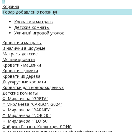
0
Корзина
Товар добавлен в корзину!
Кровати и матрасы
Детские комнаты
Уличный игровой уголок
Кровати и матрасы
В наличии в шоуруме
Матрасы детские
Мягкие кровати
Кровати - машинки
Кровати - домики
Кровати из дерева
Двухярусные кровати
Кроватки для новорожденных
Детские комнаты
Ф. Мирлачева "GRETA"
Ф.Мирлачева "CARBON-2024"
Ф. Мирлачева "BARNEY"
Ф. Мирлачева "NORDIC"
Ф. Мирлачева "FLORA"
Фабрика Глазов. Коллекция ЛОЙС