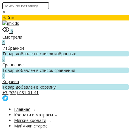
✕
Найти
0
Смотрели
0
Избранное
Товар добавлен в список избранных
0
Сравнение
Товар добавлен в список сравнения
0
Корзина
Товар добавлен в корзину!
+7 (926) 081-01-41
Главная
→
Кровати и матрасы
→
Мягкие кровати
→
Маймили старое