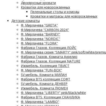
Двухярусные кровати
Кроватки для новорожденных
Пеленальные столы и комоды
Кроватки и матрасы для новорожденных
Детские комнаты
Ф. Мирлачева "GRETA"
Ф.Мирлачева "CARBON-2024"
Ф. Мирлачева "BARNEY"
Ф. Мирлачева "NORDIC"
Ф. Мирлачева "FLORA"
Фабрика Глазов. Коллекция ЛОЙС
Ф. Мирлачева серия "SMARTY" pink/soft/white/premi
Фабрика Глазов. Комната Аурелио
Фабрика Глазов. Коллекция NATURE
Ижмебель. Коллекция ТВИСТ
Ф. Мирлачева "FUN-BOX"
SV мебель. Комната МИЛАН
Фабрика BTS коллекция СОФТ
SV мебель. Комната ДЕНВЕР
Ижмебель. Комната ЛЮМЕН
Ф. Мирлачева "LIBERTY" pink/black/white
Фабрика BTS. Коллекция СКАНДИКА
Ф. Мирлачева "LAMBO"