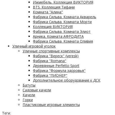
Ижмебель. Коллекция ВИКТОРИЯ
BTS. Коллекция Тифани
Комната "Алина"
Фабрика Сильва. Комната Акварель
Фабрика Сильва. Комната Морти
Коллекция ВИКТОРИЯ
Фабрика Сильва. Комната Элиот
Арника. Комната АФРОДИТА
Фабрика Сильва. Комната Оливия
Уличный игровой уголок
Уличные спортивные комплексы
Фабрика "Вереск" (veresk)
Фабрика "Romana"
Деревянные Perfetto Sport
Фабрика "Формула здоровья"
Фабрика "ПИОНЕР"
Дополнительное оборудование к ДСК
Батуты
Садовые качели
Качели
Горки
Пластиковые игровые элементы
Теги: