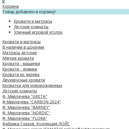
0
Корзина
Товар добавлен в корзину!
Кровати и матрасы
Детские комнаты
Уличный игровой уголок
Кровати и матрасы
В наличии в шоуруме
Матрасы детские
Мягкие кровати
Кровати - машинки
Кровати - домики
Кровати из дерева
Двухярусные кровати
Кроватки для новорожденных
Детские комнаты
Ф. Мирлачева "GRETA"
Ф.Мирлачева "CARBON-2024"
Ф. Мирлачева "BARNEY"
Ф. Мирлачева "NORDIC"
Ф. Мирлачева "FLORA"
Фабрика Глазов. Коллекция ЛОЙС