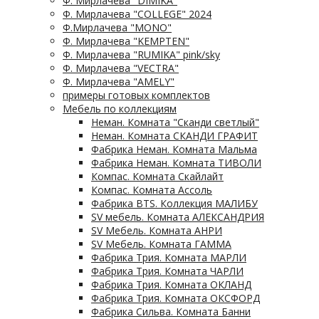
Ф. Мирлачева "DIMIKA"
Ф. Мирлачева "COLLEGE" 2024
Ф.Мирлачева "MONO"
Ф. Мирлачева "KEMPTEN"
Ф. Мирлачева "RUMIKA" pink/sky
Ф. Мирлачева "VECTRA"
Ф. Мирлачева "AMELY"
примеры готовых комплектов
Мебель по коллекциям
Неман. Комната "Сканди светлый"
Неман. Комната СКАНДИ ГРАФИТ
Фабрика Неман. Комната Мальма
Фабрика Неман. Комната ТИВОЛИ
Компас. Комната Скайлайт
Компас. Комната Ассоль
Фабрика BTS. Коллекция МАЛИБУ
SV мебель. Комната АЛЕКСАНДРИЯ
SV Мебель. Комната АНРИ
SV Мебель. Комната ГАММА
Фабрика Трия. Комната МАРЛИ
Фабрика Трия. Комната ЧАРЛИ
Фабрика Трия. Комната ОКЛАНД
Фабрика Трия. Комната ОКСФОРД
Фабрика Сильва. Комната Банни