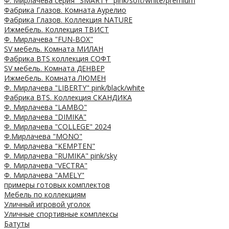
Ф. Мирлачева серия "SMARTY" pink/soft/white/premium
Фабрика Глазов. Комната Аурелио
Фабрика Глазов. Коллекция NATURE
Ижмебель. Коллекция ТВИСТ
Ф. Мирлачева "FUN-BOX"
SV мебель. Комната МИЛАН
Фабрика BTS коллекция СОФТ
SV мебель. Комната ДЕНВЕР
Ижмебель. Комната ЛЮМЕН
Ф. Мирлачева "LIBERTY" pink/black/white
Фабрика BTS. Коллекция СКАНДИКА
Ф. Мирлачева "LAMBO"
Ф. Мирлачева "DIMIKA"
Ф. Мирлачева "COLLEGE" 2024
Ф.Мирлачева "MONO"
Ф. Мирлачева "KEMPTEN"
Ф. Мирлачева "RUMIKA" pink/sky
Ф. Мирлачева "VECTRA"
Ф. Мирлачева "AMELY"
примеры готовых комплектов
Мебель по коллекциям
Уличный игровой уголок
Уличные спортивные комплексы
Батуты