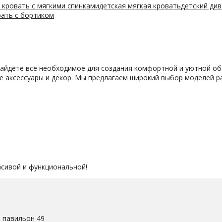
 кровать с мягкими спинками
детская мягкая кровать
детский ди
оать с бортиком
найдёте всё необходимое для создания комфортной и уютной об
же аксессуары и декор. Мы предлагаем широкий выбор моделей р
асивой и функциональной!
. павильон 49