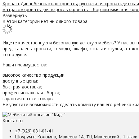
КроватьДиван
безопасная кровать
двуспальная кровать
детская
матрасом
кровать для взрослых
кровать с бортиком
мягкая крв
Развернуть
В этой категории нет ни одного товара.
Ищете качественную и безопасную детскую мебель? У нас вы 
представлены кровати, комоды, шкафы, столы и стулья, а так
то по душе.
Наши преимущества:
высокое качество продукции;
доступные цены;
быстрая доставка;
профессиональная сборка;
гарантия на все товары.
Не упустите возможность сделать комнату вашего ребёнка кр
Контакты
+7 (926) 081-01-41
Шоурум г. Коломна, Макеева 1А, ТЦ Макеевский , 1 этаж 