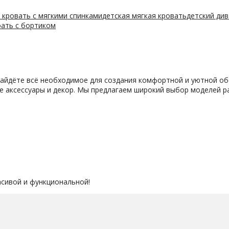
 кровать с мягкими спинками
детская мягкая кровать
детский ди
оать с бортиком
найдёте всё необходимое для создания комфортной и уютной об
же аксессуары и декор. Мы предлагаем широкий выбор моделей р
асивой и функциональной!