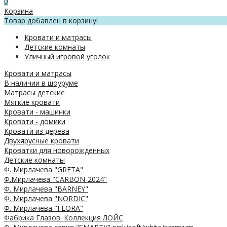
0
Корзина
Товар добавлен в корзину!
Кровати и матрасы
Детские комнаты
Уличный игровой уголок
Кровати и матрасы
В наличии в шоуруме
Матрасы детские
Мягкие кровати
Кровати - машинки
Кровати - домики
Кровати из дерева
Двухярусные кровати
Кроватки для новорожденных
Детские комнаты
Ф. Мирлачева "GRETA"
Ф.Мирлачева "CARBON-2024"
Ф. Мирлачева "BARNEY"
Ф. Мирлачева "NORDIC"
Ф. Мирлачева "FLORA"
Фабрика Глазов. Коллекция ЛОЙС