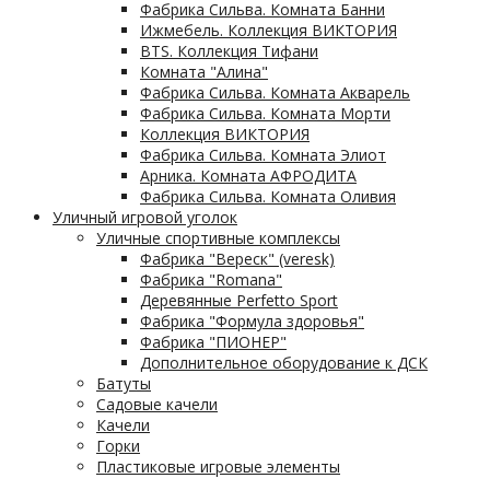
Фабрика Сильва. Комната Банни
Ижмебель. Коллекция ВИКТОРИЯ
BTS. Коллекция Тифани
Комната "Алина"
Фабрика Сильва. Комната Акварель
Фабрика Сильва. Комната Морти
Коллекция ВИКТОРИЯ
Фабрика Сильва. Комната Элиот
Арника. Комната АФРОДИТА
Фабрика Сильва. Комната Оливия
Уличный игровой уголок
Уличные спортивные комплексы
Фабрика "Вереск" (veresk)
Фабрика "Romana"
Деревянные Perfetto Sport
Фабрика "Формула здоровья"
Фабрика "ПИОНЕР"
Дополнительное оборудование к ДСК
Батуты
Садовые качели
Качели
Горки
Пластиковые игровые элементы