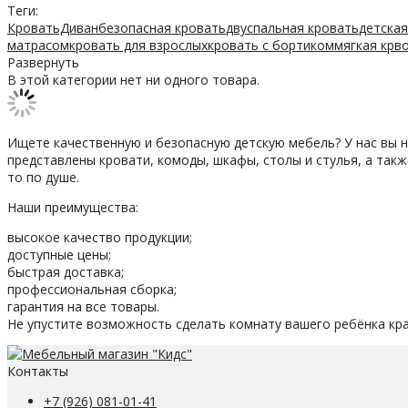
Теги:
КроватьДиван
безопасная кровать
двуспальная кровать
детская
матрасом
кровать для взрослых
кровать с бортиком
мягкая крв
Развернуть
В этой категории нет ни одного товара.
Ищете качественную и безопасную детскую мебель? У нас вы 
представлены кровати, комоды, шкафы, столы и стулья, а так
то по душе.
Наши преимущества:
высокое качество продукции;
доступные цены;
быстрая доставка;
профессиональная сборка;
гарантия на все товары.
Не упустите возможность сделать комнату вашего ребёнка кр
Контакты
+7 (926) 081-01-41