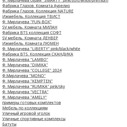
Ф. Мирлачева серия "SMARTY" pink/soft/white/premium
Фабрика Глазов. Комната Аурелио
Фабрика Глазов. Коллекция NATURE
Ижмебель. Коллекция ТВИСТ
Ф. Мирлачева "FUN-BOX"
SV мебель. Комната МИЛАН
Фабрика BTS коллекция СОФТ
SV мебель. Комната ДЕНВЕР
Ижмебель. Комната ЛЮМЕН
Ф. Мирлачева "LIBERTY" pink/black/white
Фабрика BTS. Коллекция СКАНДИКА
Ф. Мирлачева "LAMBO"
Ф. Мирлачева "DIMIKA"
Ф. Мирлачева "COLLEGE" 2024
Ф.Мирлачева "MONO"
Ф. Мирлачева "KEMPTEN"
Ф. Мирлачева "RUMIKA" pink/sky
Ф. Мирлачева "VECTRA"
Ф. Мирлачева "AMELY"
примеры готовых комплектов
Мебель по коллекциям
Уличный игровой уголок
Уличные спортивные комплексы
Батуты