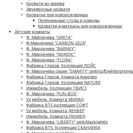
Кровати из дерева
Двухярусные кровати
Кроватки для новорожденных
Пеленальные столы и комоды
Кроватки и матрасы для новорожденных
Детские комнаты
Ф. Мирлачева "GRETA"
Ф.Мирлачева "CARBON-2024"
Ф. Мирлачева "BARNEY"
Ф. Мирлачева "NORDIC"
Ф. Мирлачева "FLORA"
Фабрика Глазов. Коллекция ЛОЙС
Ф. Мирлачева серия "SMARTY" pink/soft/white/premi
Фабрика Глазов. Комната Аурелио
Фабрика Глазов. Коллекция NATURE
Ижмебель. Коллекция ТВИСТ
Ф. Мирлачева "FUN-BOX"
SV мебель. Комната МИЛАН
Фабрика BTS коллекция СОФТ
SV мебель. Комната ДЕНВЕР
Ижмебель. Комната ЛЮМЕН
Ф. Мирлачева "LIBERTY" pink/black/white
Фабрика BTS. Коллекция СКАНДИКА