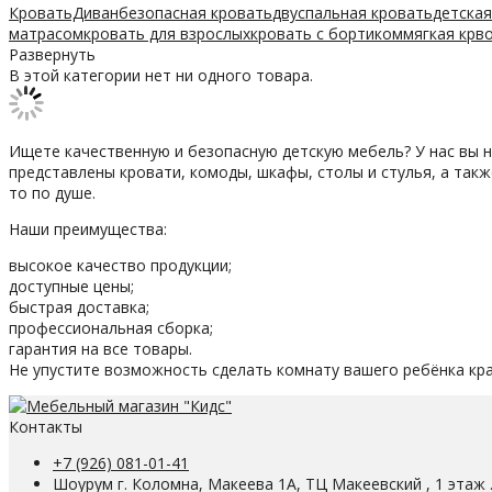
КроватьДиван
безопасная кровать
двуспальная кровать
детская
матрасом
кровать для взрослых
кровать с бортиком
мягкая крв
Развернуть
В этой категории нет ни одного товара.
Ищете качественную и безопасную детскую мебель? У нас вы 
представлены кровати, комоды, шкафы, столы и стулья, а так
то по душе.
Наши преимущества:
высокое качество продукции;
доступные цены;
быстрая доставка;
профессиональная сборка;
гарантия на все товары.
Не упустите возможность сделать комнату вашего ребёнка кр
Контакты
+7 (926) 081-01-41
Шоурум г. Коломна, Макеева 1А, ТЦ Макеевский , 1 этаж 