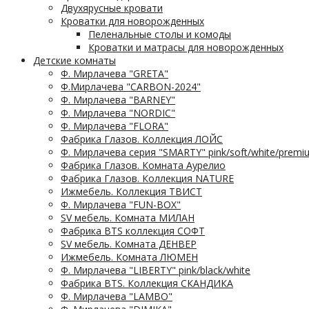
Двухярусные кровати
Кроватки для новорожденных
Пеленальные столы и комоды
Кроватки и матрасы для новорожденных
Детские комнаты
Ф. Мирлачева "GRETA"
Ф.Мирлачева "CARBON-2024"
Ф. Мирлачева "BARNEY"
Ф. Мирлачева "NORDIC"
Ф. Мирлачева "FLORA"
Фабрика Глазов. Коллекция ЛОЙС
Ф. Мирлачева серия "SMARTY" pink/soft/white/premi
Фабрика Глазов. Комната Аурелио
Фабрика Глазов. Коллекция NATURE
Ижмебель. Коллекция ТВИСТ
Ф. Мирлачева "FUN-BOX"
SV мебель. Комната МИЛАН
Фабрика BTS коллекция СОФТ
SV мебель. Комната ДЕНВЕР
Ижмебель. Комната ЛЮМЕН
Ф. Мирлачева "LIBERTY" pink/black/white
Фабрика BTS. Коллекция СКАНДИКА
Ф. Мирлачева "LAMBO"