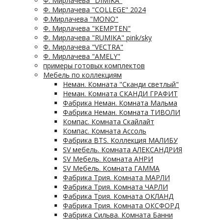
Ф. Мирлачева "DIMIKA"
Ф. Мирлачева "COLLEGE" 2024
Ф.Мирлачева "MONO"
Ф. Мирлачева "KEMPTEN"
Ф. Мирлачева "RUMIKA" pink/sky
Ф. Мирлачева "VECTRA"
Ф. Мирлачева "AMELY"
примеры готовых комплектов
Мебель по коллекциям
Неман. Комната "Сканди светлый"
Неман. Комната СКАНДИ ГРАФИТ
Фабрика Неман. Комната Мальма
Фабрика Неман. Комната ТИВОЛИ
Компас. Комната Скайлайт
Компас. Комната Ассоль
Фабрика BTS. Коллекция МАЛИБУ
SV мебель. Комната АЛЕКСАНДРИЯ
SV Мебель. Комната АНРИ
SV Мебель. Комната ГАММА
Фабрика Трия. Комната МАРЛИ
Фабрика Трия. Комната ЧАРЛИ
Фабрика Трия. Комната ОКЛАНД
Фабрика Трия. Комната ОКСФОРД
Фабрика Сильва. Комната Банни