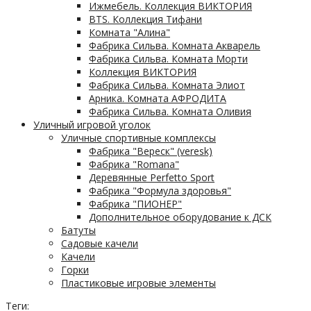
Ижмебель. Коллекция ВИКТОРИЯ
BTS. Коллекция Тифани
Комната "Алина"
Фабрика Сильва. Комната Акварель
Фабрика Сильва. Комната Морти
Коллекция ВИКТОРИЯ
Фабрика Сильва. Комната Элиот
Арника. Комната АФРОДИТА
Фабрика Сильва. Комната Оливия
Уличный игровой уголок
Уличные спортивные комплексы
Фабрика "Вереск" (veresk)
Фабрика "Romana"
Деревянные Perfetto Sport
Фабрика "Формула здоровья"
Фабрика "ПИОНЕР"
Дополнительное оборудование к ДСК
Батуты
Садовые качели
Качели
Горки
Пластиковые игровые элементы
Теги: