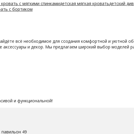
 кровать с мягкими спинками
детская мягкая кровать
детский ди
оать с бортиком
найдёте всё необходимое для создания комфортной и уютной об
же аксессуары и декор. Мы предлагаем широкий выбор моделей р
асивой и функциональной!
. павильон 49