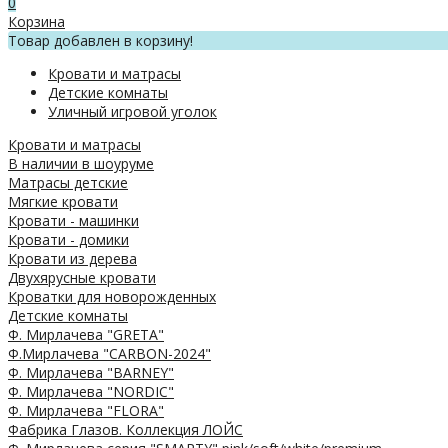
0
Корзина
Товар добавлен в корзину!
Кровати и матрасы
Детские комнаты
Уличный игровой уголок
Кровати и матрасы
В наличии в шоуруме
Матрасы детские
Мягкие кровати
Кровати - машинки
Кровати - домики
Кровати из дерева
Двухярусные кровати
Кроватки для новорожденных
Детские комнаты
Ф. Мирлачева "GRETA"
Ф.Мирлачева "CARBON-2024"
Ф. Мирлачева "BARNEY"
Ф. Мирлачева "NORDIC"
Ф. Мирлачева "FLORA"
Фабрика Глазов. Коллекция ЛОЙС