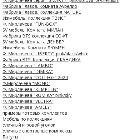
Ф. Мирлачева серия "SMARTY" pink/soft/white/premium
Фабрика Глазов. Комната Аурелио
Фабрика Глазов. Коллекция NATURE
Ижмебель. Коллекция ТВИСТ
Ф. Мирлачева "FUN-BOX"
SV мебель. Комната МИЛАН
Фабрика BTS коллекция СОФТ
SV мебель. Комната ДЕНВЕР
Ижмебель. Комната ЛЮМЕН
Ф. Мирлачева "LIBERTY" pink/black/white
Фабрика BTS. Коллекция СКАНДИКА
Ф. Мирлачева "LAMBO"
Ф. Мирлачева "DIMIKA"
Ф. Мирлачева "COLLEGE" 2024
Ф.Мирлачева "MONO"
Ф. Мирлачева "KEMPTEN"
Ф. Мирлачева "RUMIKA" pink/sky
Ф. Мирлачева "VECTRA"
Ф. Мирлачева "AMELY"
примеры готовых комплектов
Мебель по коллекциям
Уличный игровой уголок
Уличные спортивные комплексы
Батуты