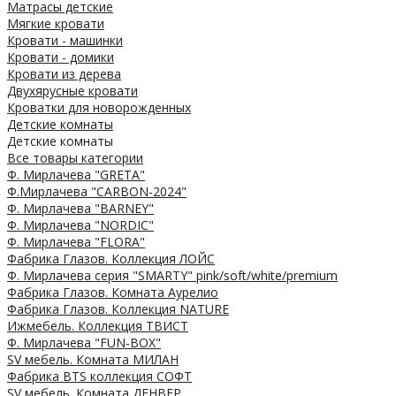
Матрасы детские
Мягкие кровати
Кровати - машинки
Кровати - домики
Кровати из дерева
Двухярусные кровати
Кроватки для новорожденных
Детские комнаты
Детские комнаты
Все товары категории
Ф. Мирлачева "GRETA"
Ф.Мирлачева "CARBON-2024"
Ф. Мирлачева "BARNEY"
Ф. Мирлачева "NORDIC"
Ф. Мирлачева "FLORA"
Фабрика Глазов. Коллекция ЛОЙС
Ф. Мирлачева серия "SMARTY" pink/soft/white/premium
Фабрика Глазов. Комната Аурелио
Фабрика Глазов. Коллекция NATURE
Ижмебель. Коллекция ТВИСТ
Ф. Мирлачева "FUN-BOX"
SV мебель. Комната МИЛАН
Фабрика BTS коллекция СОФТ
SV мебель. Комната ДЕНВЕР