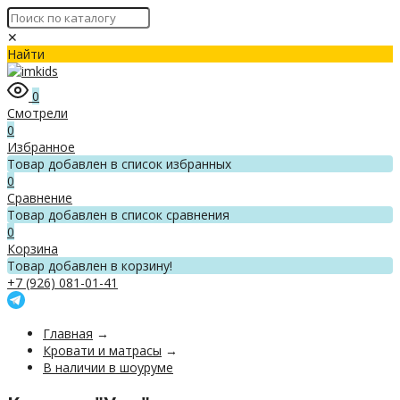
✕
Найти
0
Смотрели
0
Избранное
Товар добавлен в список избранных
0
Сравнение
Товар добавлен в список сравнения
0
Корзина
Товар добавлен в корзину!
+7 (926) 081-01-41
Главная
→
Кровати и матрасы
→
В наличии в шоуруме