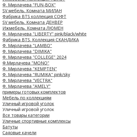
Ф. Мирлачева "FUN-BOX"
SV мебель. Комната МИЛАН
Фабрика BTS коллекция СОФТ
SV мебель. Комната ДЕНВЕР
Ижмебель. Комната ЛЮМЕН
Ф. Мирлачева "LIBERTY" pink/black/white
Фабрика BTS. Коллекция СКАНДИКА
Ф. Мирлачева "LAMBO"
Ф. Мирлачева "DIMIKA"
Ф. Мирлачева "COLLEGE" 2024
Ф.Мирлачева "MONO"
Ф. Мирлачева "KEMPTEN"
Ф. Мирлачева "RUMIKA" pink/sky
Ф. Мирлачева "VECTRA"
Ф. Мирлачева "AMELY"
примеры готовых комплектов
Мебель по коллекциям
Уличный игровой уголок
Уличный игровой уголок
Все товары категории
Уличные спортивные комплексы
Батуты
Садовые качели