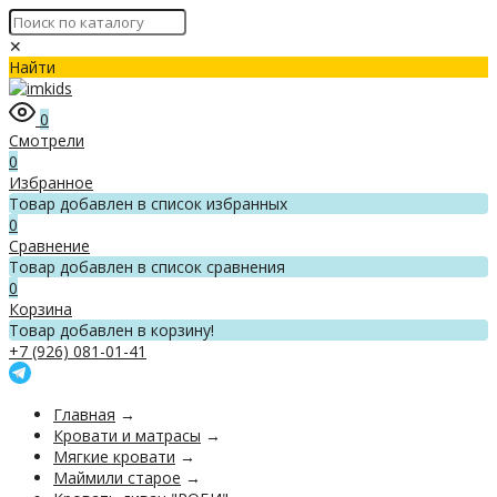
✕
Найти
0
Смотрели
0
Избранное
Товар добавлен в список избранных
0
Сравнение
Товар добавлен в список сравнения
0
Корзина
Товар добавлен в корзину!
+7 (926) 081-01-41
Главная
→
Кровати и матрасы
→
Мягкие кровати
→
Маймили старое
→