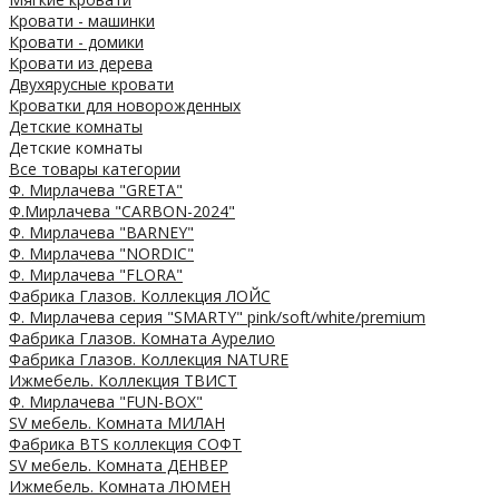
Кровати - машинки
Кровати - домики
Кровати из дерева
Двухярусные кровати
Кроватки для новорожденных
Детские комнаты
Детские комнаты
Все товары категории
Ф. Мирлачева "GRETA"
Ф.Мирлачева "CARBON-2024"
Ф. Мирлачева "BARNEY"
Ф. Мирлачева "NORDIC"
Ф. Мирлачева "FLORA"
Фабрика Глазов. Коллекция ЛОЙС
Ф. Мирлачева серия "SMARTY" pink/soft/white/premium
Фабрика Глазов. Комната Аурелио
Фабрика Глазов. Коллекция NATURE
Ижмебель. Коллекция ТВИСТ
Ф. Мирлачева "FUN-BOX"
SV мебель. Комната МИЛАН
Фабрика BTS коллекция СОФТ
SV мебель. Комната ДЕНВЕР
Ижмебель. Комната ЛЮМЕН