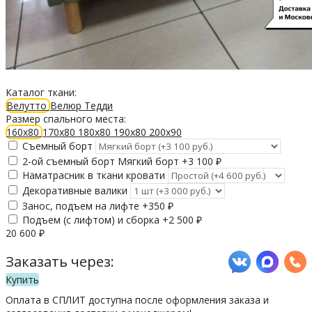
Каталог ткани:
Велутто
Велюр Тедди
Размер спального места:
160х80
170х80
180х80
190х80
200х90
Съемный борт
2-ой съемный борт Мягкий борт +
3 100
₽
Наматрасник в ткани кровати
Декоративные валики
Занос, подъем на лифте +
350
₽
Подъем (с лифтом) и сборка +
2 500
₽
20 600
₽
Заказать через:
Купить
Оплата в СПЛИТ доступна после оформления заказа и