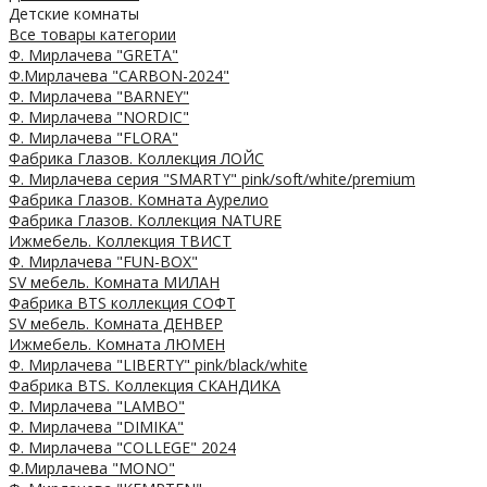
Детские комнаты
Все товары категории
Ф. Мирлачева "GRETA"
Ф.Мирлачева "CARBON-2024"
Ф. Мирлачева "BARNEY"
Ф. Мирлачева "NORDIC"
Ф. Мирлачева "FLORA"
Фабрика Глазов. Коллекция ЛОЙС
Ф. Мирлачева серия "SMARTY" pink/soft/white/premium
Фабрика Глазов. Комната Аурелио
Фабрика Глазов. Коллекция NATURE
Ижмебель. Коллекция ТВИСТ
Ф. Мирлачева "FUN-BOX"
SV мебель. Комната МИЛАН
Фабрика BTS коллекция СОФТ
SV мебель. Комната ДЕНВЕР
Ижмебель. Комната ЛЮМЕН
Ф. Мирлачева "LIBERTY" pink/black/white
Фабрика BTS. Коллекция СКАНДИКА
Ф. Мирлачева "LAMBO"
Ф. Мирлачева "DIMIKA"
Ф. Мирлачева "COLLEGE" 2024
Ф.Мирлачева "MONO"