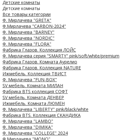
Детские комнаты
Детские комнаты
Все товары категории
Ф. Мирлачева "GRETA"
Ф.Мирлачева "CARBON-2024"
Ф. Мирлачева "BARNEY"
Ф. Мирлачева "NORDIC"
Ф. Мирлачева "FLORA"
Фабрика Глазов. Коллекция ЛОЙС
Ф. Мирлачева серия "SMARTY" pink/soft/white/premium
Фабрика Глазов. Комната Аурелио
Фабрика Глазов. Коллекция NATURE
Ижмебель. Коллекция ТВИСТ
Ф. Мирлачева "FUN-BOX"
SV мебель. Комната МИЛАН
Фабрика BTS коллекция СОФТ
SV мебель. Комната ДЕНВЕР
Ижмебель. Комната ЛЮМЕН
Ф. Мирлачева "LIBERTY" pink/black/white
Фабрика BTS. Коллекция СКАНДИКА
Ф. Мирлачева "LAMBO"
Ф. Мирлачева "DIMIKA"
Ф. Мирлачева "COLLEGE" 2024
Ф.Мирлачева "MONO"