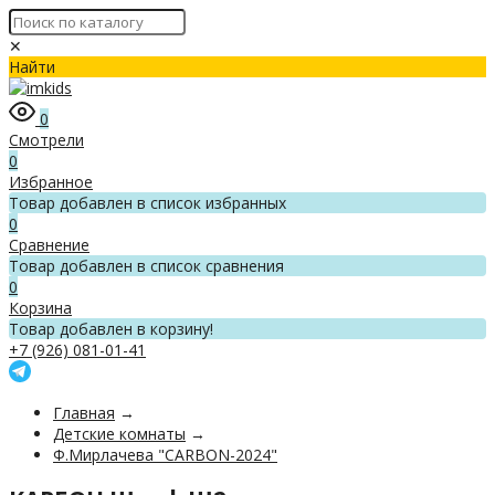
✕
Найти
0
Смотрели
0
Избранное
Товар добавлен в список избранных
0
Сравнение
Товар добавлен в список сравнения
0
Корзина
Товар добавлен в корзину!
+7 (926) 081-01-41
Главная
→
Детские комнаты
→
Ф.Мирлачева "CARBON-2024"