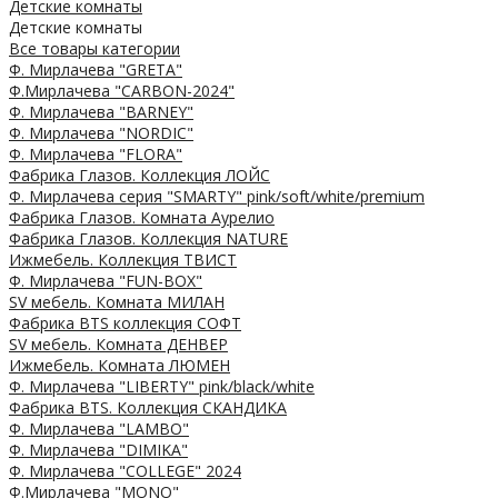
Детские комнаты
Детские комнаты
Все товары категории
Ф. Мирлачева "GRETA"
Ф.Мирлачева "CARBON-2024"
Ф. Мирлачева "BARNEY"
Ф. Мирлачева "NORDIC"
Ф. Мирлачева "FLORA"
Фабрика Глазов. Коллекция ЛОЙС
Ф. Мирлачева серия "SMARTY" pink/soft/white/premium
Фабрика Глазов. Комната Аурелио
Фабрика Глазов. Коллекция NATURE
Ижмебель. Коллекция ТВИСТ
Ф. Мирлачева "FUN-BOX"
SV мебель. Комната МИЛАН
Фабрика BTS коллекция СОФТ
SV мебель. Комната ДЕНВЕР
Ижмебель. Комната ЛЮМЕН
Ф. Мирлачева "LIBERTY" pink/black/white
Фабрика BTS. Коллекция СКАНДИКА
Ф. Мирлачева "LAMBO"
Ф. Мирлачева "DIMIKA"
Ф. Мирлачева "COLLEGE" 2024
Ф.Мирлачева "MONO"