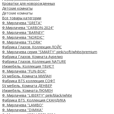
Кроватки для новорожденных
Детские комнаты
Детские комнаты
Все товары категории
Ф. Мирлачева "GRETA"
Ф.Мирлачева "CARBON-2024"
Ф. Мирлачева "BARNEY"
Ф. Мирлачева "NORDIC"
Ф. Мирлачева "FLORA"
Фабрика Глазов. Коллекция ЛОЙС
Ф. Мирлачева серия "SMARTY" pink/soft/white/premium
Фабрика Глазов. Комната Аурелио
Фабрика Глазов. Коллекция NATURE
Ижмебель. Коллекция ТВИСТ
Ф. Мирлачева "FUN-BOX"
SV мебель. Комната МИЛАН
Фабрика BTS коллекция СОФТ
SV мебель. Комната ДЕНВЕР
Ижмебель. Комната ЛЮМЕН
Ф. Мирлачева "LIBERTY" pink/black/white
Фабрика BTS. Коллекция СКАНДИКА
Ф. Мирлачева "LAMBO"
Ф. Мирлачева "DIMIKA"