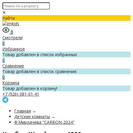
✕
Найти
0
Смотрели
0
Избранное
Товар добавлен в список избранных
0
Сравнение
Товар добавлен в список сравнения
0
Корзина
Товар добавлен в корзину!
+7 (926) 081-01-41
Главная
→
Детские комнаты
→
Ф.Мирлачева "CARBON-2024"