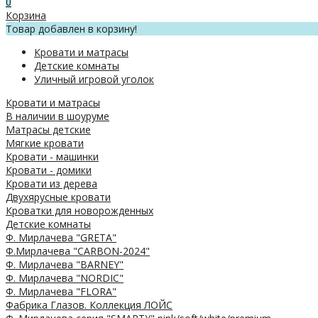
0
Корзина
Товар добавлен в корзину!
Кровати и матрасы
Детские комнаты
Уличный игровой уголок
Кровати и матрасы
В наличии в шоуруме
Матрасы детские
Мягкие кровати
Кровати - машинки
Кровати - домики
Кровати из дерева
Двухярусные кровати
Кроватки для новорожденных
Детские комнаты
Ф. Мирлачева "GRETA"
Ф.Мирлачева "CARBON-2024"
Ф. Мирлачева "BARNEY"
Ф. Мирлачева "NORDIC"
Ф. Мирлачева "FLORA"
Фабрика Глазов. Коллекция ЛОЙС