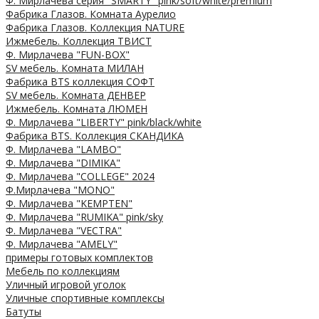
Ф. Мирлачева серия "SMARTY" pink/soft/white/premium
Фабрика Глазов. Комната Аурелио
Фабрика Глазов. Коллекция NATURE
Ижмебель. Коллекция ТВИСТ
Ф. Мирлачева "FUN-BOX"
SV мебель. Комната МИЛАН
Фабрика BTS коллекция СОФТ
SV мебель. Комната ДЕНВЕР
Ижмебель. Комната ЛЮМЕН
Ф. Мирлачева "LIBERTY" pink/black/white
Фабрика BTS. Коллекция СКАНДИКА
Ф. Мирлачева "LAMBO"
Ф. Мирлачева "DIMIKA"
Ф. Мирлачева "COLLEGE" 2024
Ф.Мирлачева "MONO"
Ф. Мирлачева "KEMPTEN"
Ф. Мирлачева "RUMIKA" pink/sky
Ф. Мирлачева "VECTRA"
Ф. Мирлачева "AMELY"
примеры готовых комплектов
Мебель по коллекциям
Уличный игровой уголок
Уличные спортивные комплексы
Батуты