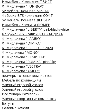
Ижмебель. Коллекция ТВИСТ
Ф. Мирлачева "FUN-BOX"
SV мебель. Комната МИЛАН
Фабрика BTS коллекция СОФТ
SV мебель. Комната ДЕНВЕР
Ижмебель. Комната ЛЮМЕН
Ф. Мирлачева "LIBERTY" pink/black/white
Фабрика BTS. Коллекция СКАНДИКА
Ф. Мирлачева "LAMBO"
Ф. Мирлачева "DIMIKA"
Ф. Мирлачева "COLLEGE" 2024
Ф.Мирлачева "MONO"
Ф. Мирлачева "KEMPTEN"
Ф. Мирлачева "RUMIKA" pink/sky
Ф. Мирлачева "VECTRA"
Ф. Мирлачева "AMELY"
примеры готовых комплектов
Мебель по коллекциям
Уличный игровой уголок
Уличный игровой уголок
Все товары категории
Уличные спортивные комплексы
Батуты
Садовые качели