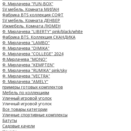
Ф. Мирлачева "FUN-BOX"
SV мебель. Комната МИЛАН
Фабрика BTS коллекция СОФТ
SV мебель. Комната ДЕНВЕР
Ижмебель. Комната ЛЮМЕН
Ф. Мирлачева "LIBERTY" pink/black/white
Фабрика BTS. Коллекция СКАНДИКА
Ф. Мирлачева "LAMBO"
Ф. Мирлачева "DIMIKA"
Ф. Мирлачева "COLLEGE" 2024
Ф.Мирлачева "MONO"
Ф. Мирлачева "KEMPTEN"
Ф. Мирлачева "RUMIKA" pink/sky
Ф. Мирлачева "VECTRA"
Ф. Мирлачева "AMELY"
примеры готовых комплектов
Мебель по коллекциям
Уличный игровой уголок
Уличный игровой уголок
Все товары категории
Уличные спортивные комплексы
Батуты
Садовые качели