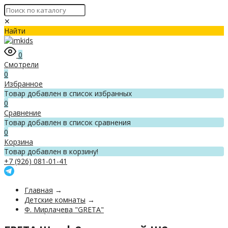
✕
Найти
0
Смотрели
0
Избранное
Товар добавлен в список избранных
0
Сравнение
Товар добавлен в список сравнения
0
Корзина
Товар добавлен в корзину!
+7 (926) 081-01-41
Главная
→
Детские комнаты
→
Ф. Мирлачева "GRETA"