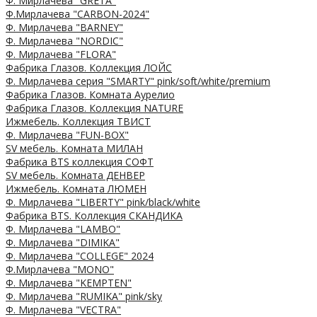
Ф. Мирлачева "GRETA"
Ф.Мирлачева "CARBON-2024"
Ф. Мирлачева "BARNEY"
Ф. Мирлачева "NORDIC"
Ф. Мирлачева "FLORA"
Фабрика Глазов. Коллекция ЛОЙС
Ф. Мирлачева серия "SMARTY" pink/soft/white/premium
Фабрика Глазов. Комната Аурелио
Фабрика Глазов. Коллекция NATURE
Ижмебель. Коллекция ТВИСТ
Ф. Мирлачева "FUN-BOX"
SV мебель. Комната МИЛАН
Фабрика BTS коллекция СОФТ
SV мебель. Комната ДЕНВЕР
Ижмебель. Комната ЛЮМЕН
Ф. Мирлачева "LIBERTY" pink/black/white
Фабрика BTS. Коллекция СКАНДИКА
Ф. Мирлачева "LAMBO"
Ф. Мирлачева "DIMIKA"
Ф. Мирлачева "COLLEGE" 2024
Ф.Мирлачева "MONO"
Ф. Мирлачева "KEMPTEN"
Ф. Мирлачева "RUMIKA" pink/sky
Ф. Мирлачева "VECTRA"