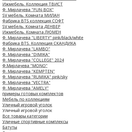
Ижмебель. Коллекция ТВИСТ
Ф. Мирлачева "FUN-BOX"
SV мебель. Комната МИЛАН
Фабрика BTS коллекция СОФТ
SV мебель. Комната ДЕНВЕР
Ижмебель. Комната ЛЮМЕН
Ф. Мирлачева "LIBERTY" pink/black/white
Фабрика BTS. Коллекция СКАНДИКА
Ф. Мирлачева "LAMBO"
Ф. Мирлачева "DIMIKA"
Ф. Мирлачева "COLLEGE" 2024
Ф.Мирлачева "MONO"
Ф. Мирлачева "KEMPTEN"
Ф. Мирлачева "RUMIKA" pink/sky
Ф. Мирлачева "VECTRA"
Ф. Мирлачева "AMELY"
примеры готовых комплектов
Мебель по коллекциям
Уличный игровой уголок
Уличный игровой уголок
Все товары категории
Уличные спортивные комплексы
Батуты