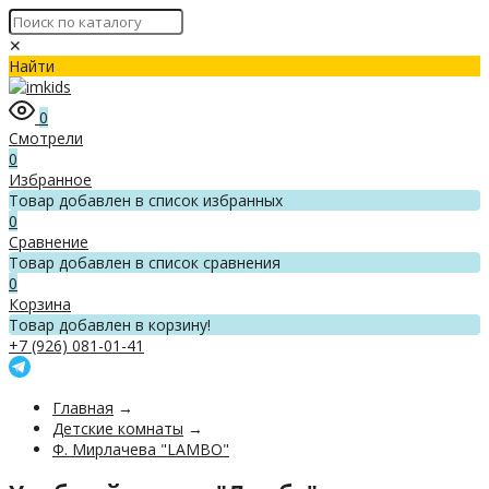
✕
Найти
0
Смотрели
0
Избранное
Товар добавлен в список избранных
0
Сравнение
Товар добавлен в список сравнения
0
Корзина
Товар добавлен в корзину!
+7 (926) 081-01-41
Главная
→
Детские комнаты
→
Ф. Мирлачева "LAMBO"