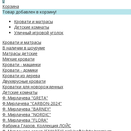
0
Корзина
Товар добавлен в корзину!
Кровати и матрасы
Детские комнаты
Уличный игровой уголок
Кровати и матрасы
В наличии в шоуруме
Матрасы детские
Мягкие кровати
Кровати - машинки
Кровати - домики
Кровати из дерева
Двухярусные кровати
Кроватки для новорожденных
Детские комнаты
Ф. Мирлачева "GRETA"
Ф.Мирлачева "CARBON-2024"
Ф. Мирлачева "BARNEY"
Ф. Мирлачева "NORDIC"
Ф. Мирлачева "FLORA"
Фабрика Глазов. Коллекция ЛОЙС