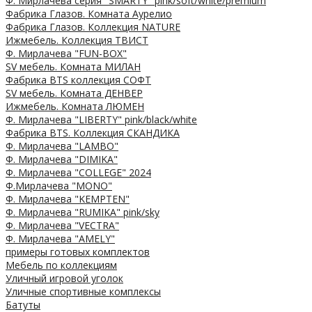
Ф. Мирлачева серия "SMARTY" pink/soft/white/premium
Фабрика Глазов. Комната Аурелио
Фабрика Глазов. Коллекция NATURE
Ижмебель. Коллекция ТВИСТ
Ф. Мирлачева "FUN-BOX"
SV мебель. Комната МИЛАН
Фабрика BTS коллекция СОФТ
SV мебель. Комната ДЕНВЕР
Ижмебель. Комната ЛЮМЕН
Ф. Мирлачева "LIBERTY" pink/black/white
Фабрика BTS. Коллекция СКАНДИКА
Ф. Мирлачева "LAMBO"
Ф. Мирлачева "DIMIKA"
Ф. Мирлачева "COLLEGE" 2024
Ф.Мирлачева "MONO"
Ф. Мирлачева "KEMPTEN"
Ф. Мирлачева "RUMIKA" pink/sky
Ф. Мирлачева "VECTRA"
Ф. Мирлачева "AMELY"
примеры готовых комплектов
Мебель по коллекциям
Уличный игровой уголок
Уличные спортивные комплексы
Батуты