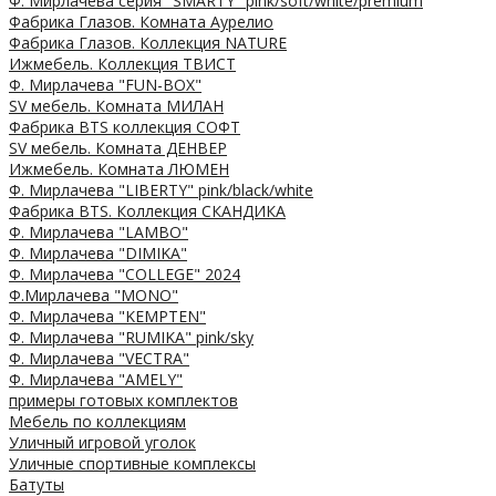
Ф. Мирлачева серия "SMARTY" pink/soft/white/premium
Фабрика Глазов. Комната Аурелио
Фабрика Глазов. Коллекция NATURE
Ижмебель. Коллекция ТВИСТ
Ф. Мирлачева "FUN-BOX"
SV мебель. Комната МИЛАН
Фабрика BTS коллекция СОФТ
SV мебель. Комната ДЕНВЕР
Ижмебель. Комната ЛЮМЕН
Ф. Мирлачева "LIBERTY" pink/black/white
Фабрика BTS. Коллекция СКАНДИКА
Ф. Мирлачева "LAMBO"
Ф. Мирлачева "DIMIKA"
Ф. Мирлачева "COLLEGE" 2024
Ф.Мирлачева "MONO"
Ф. Мирлачева "KEMPTEN"
Ф. Мирлачева "RUMIKA" pink/sky
Ф. Мирлачева "VECTRA"
Ф. Мирлачева "AMELY"
примеры готовых комплектов
Мебель по коллекциям
Уличный игровой уголок
Уличные спортивные комплексы
Батуты