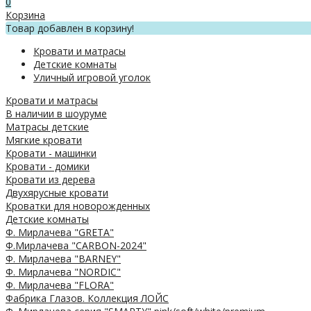
0
Корзина
Товар добавлен в корзину!
Кровати и матрасы
Детские комнаты
Уличный игровой уголок
Кровати и матрасы
В наличии в шоуруме
Матрасы детские
Мягкие кровати
Кровати - машинки
Кровати - домики
Кровати из дерева
Двухярусные кровати
Кроватки для новорожденных
Детские комнаты
Ф. Мирлачева "GRETA"
Ф.Мирлачева "CARBON-2024"
Ф. Мирлачева "BARNEY"
Ф. Мирлачева "NORDIC"
Ф. Мирлачева "FLORA"
Фабрика Глазов. Коллекция ЛОЙС