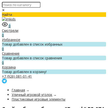
✕
Найти
0
Смотрели
0
Избранное
Товар добавлен в список избранных
0
Сравнение
Товар добавлен в список сравнения
0
Корзина
Товар добавлен в корзину!
+7 (926) 081-01-41
Главная
→
Уличный игровой уголок
→
Пластиковые игровые элементы