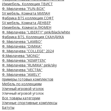
Ижмебель. Коллекция ТВИСТ
Ф. Мирлачева "FUN-BOX"
SV мебель. Комната МИЛАН
Фабрика BTS коллекция СОФТ
SV мебель. Комната ДЕНВЕР
Ижмебель. Комната ЛЮМЕН
Ф. Мирлачева "LIBERTY" pink/black/white
Фабрика BTS. Коллекция СКАНДИКА
Ф. Мирлачева "LAMBO"
Ф. Мирлачева "DIMIKA"
Ф. Мирлачева "COLLEGE" 2024
Ф.Мирлачева "MONO"
Ф. Мирлачева "KEMPTEN"
Ф. Мирлачева "RUMIKA" pink/sky
Ф. Мирлачева "VECTRA"
Ф. Мирлачева "AMELY"
примеры готовых комплектов
Мебель по коллекциям
Уличный игровой уголок
Уличный игровой уголок
Все товары категории
Уличные спортивные комплексы
Батуты