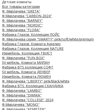
Детские комнаты
Все товары категории
Ф. Мирлачева "GRETA"
Ф.Мирлачева "CARBON-2024"
Ф. Мирлачева "BARNEY"
Ф. Мирлачева "NORDIC"
Ф. Мирлачева "FLORA"
Фабрика Глазов. Коллекция ЛОЙС
Ф. Мирлачева серия "SMARTY" pink/soft/white/premium
Фабрика Глазов. Комната Аурелио
Фабрика Глазов. Коллекция NATURE
Ижмебель. Коллекция ТВИСТ
Ф. Мирлачева "FUN-BOX"
SV мебель. Комната МИЛАН
Фабрика BTS коллекция СОФТ
SV мебель. Комната ДЕНВЕР
Ижмебель. Комната ЛЮМЕН
Ф. Мирлачева "LIBERTY" pink/black/white
Фабрика BTS. Коллекция СКАНДИКА
Ф. Мирлачева "LAMBO"
Ф. Мирлачева "DIMIKA"
Ф. Мирлачева "COLLEGE" 2024
Ф.Мирлачева "MONO"
Ф. Мирлачева "KEMPTEN"