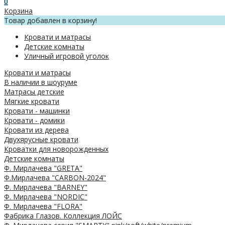
0
Корзина
Товар добавлен в корзину!
Кровати и матрасы
Детские комнаты
Уличный игровой уголок
Кровати и матрасы
В наличии в шоуруме
Матрасы детские
Мягкие кровати
Кровати - машинки
Кровати - домики
Кровати из дерева
Двухярусные кровати
Кроватки для новорожденных
Детские комнаты
Ф. Мирлачева "GRETA"
Ф.Мирлачева "CARBON-2024"
Ф. Мирлачева "BARNEY"
Ф. Мирлачева "NORDIC"
Ф. Мирлачева "FLORA"
Фабрика Глазов. Коллекция ЛОЙС