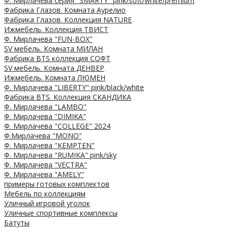
Ф. Мирлачева серия "SMARTY" pink/soft/white/premium
Фабрика Глазов. Комната Аурелио
Фабрика Глазов. Коллекция NATURE
Ижмебель. Коллекция ТВИСТ
Ф. Мирлачева "FUN-BOX"
SV мебель. Комната МИЛАН
Фабрика BTS коллекция СОФТ
SV мебель. Комната ДЕНВЕР
Ижмебель. Комната ЛЮМЕН
Ф. Мирлачева "LIBERTY" pink/black/white
Фабрика BTS. Коллекция СКАНДИКА
Ф. Мирлачева "LAMBO"
Ф. Мирлачева "DIMIKA"
Ф. Мирлачева "COLLEGE" 2024
Ф.Мирлачева "MONO"
Ф. Мирлачева "KEMPTEN"
Ф. Мирлачева "RUMIKA" pink/sky
Ф. Мирлачева "VECTRA"
Ф. Мирлачева "AMELY"
примеры готовых комплектов
Мебель по коллекциям
Уличный игровой уголок
Уличные спортивные комплексы
Батуты