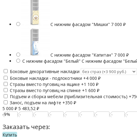
С нижним фасадом "Мишки"
7 000
₽
С нижним фасадом "Капитан"
7 000
₽
С нижним фасадом "Белый"
С нижним фасадом "Белы
Боковые декоративные накладки
Боковые накладки - подлокотники +
4 000
₽
Стразы вместо пуговиц на ящике +
1 100
₽
Стразы вместо пуговиц на спинке +
1 600
₽
Подъем и сборка мебели (приблизительная стоимость) +
7
Занос, подъем на лифте +
350
₽
5 000
₽
5 483,52
₽
-9%
Заказать через:
Купить