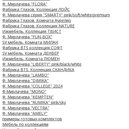
Ф. Мирлачева "FLORA"
Фабрика Глазов. Коллекция ЛОЙС
Ф. Мирлачева серия "SMARTY" pink/soft/white/premium
Фабрика Глазов. Комната Аурелио
Фабрика Глазов. Коллекция NATURE
Ижмебель. Коллекция ТВИСТ
Ф. Мирлачева "FUN-BOX"
SV мебель. Комната МИЛАН
Фабрика BTS коллекция СОФТ
SV мебель. Комната ДЕНВЕР
Ижмебель. Комната ЛЮМЕН
Ф. Мирлачева "LIBERTY" pink/black/white
Фабрика BTS. Коллекция СКАНДИКА
Ф. Мирлачева "LAMBO"
Ф. Мирлачева "DIMIKA"
Ф. Мирлачева "COLLEGE" 2024
Ф.Мирлачева "MONO"
Ф. Мирлачева "KEMPTEN"
Ф. Мирлачева "RUMIKA" pink/sky
Ф. Мирлачева "VECTRA"
Ф. Мирлачева "AMELY"
примеры готовых комплектов
Мебель по коллекциям