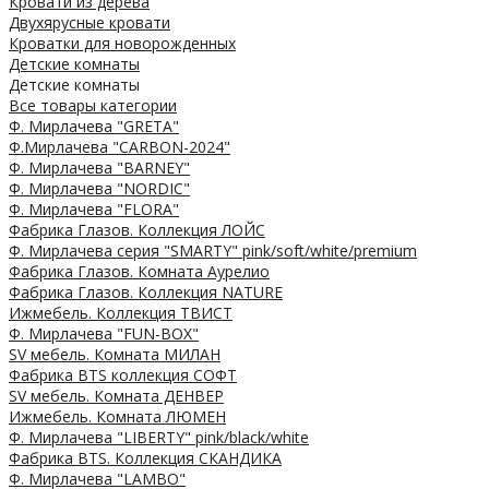
Кровати из дерева
Двухярусные кровати
Кроватки для новорожденных
Детские комнаты
Детские комнаты
Все товары категории
Ф. Мирлачева "GRETA"
Ф.Мирлачева "CARBON-2024"
Ф. Мирлачева "BARNEY"
Ф. Мирлачева "NORDIC"
Ф. Мирлачева "FLORA"
Фабрика Глазов. Коллекция ЛОЙС
Ф. Мирлачева серия "SMARTY" pink/soft/white/premium
Фабрика Глазов. Комната Аурелио
Фабрика Глазов. Коллекция NATURE
Ижмебель. Коллекция ТВИСТ
Ф. Мирлачева "FUN-BOX"
SV мебель. Комната МИЛАН
Фабрика BTS коллекция СОФТ
SV мебель. Комната ДЕНВЕР
Ижмебель. Комната ЛЮМЕН
Ф. Мирлачева "LIBERTY" pink/black/white
Фабрика BTS. Коллекция СКАНДИКА
Ф. Мирлачева "LAMBO"