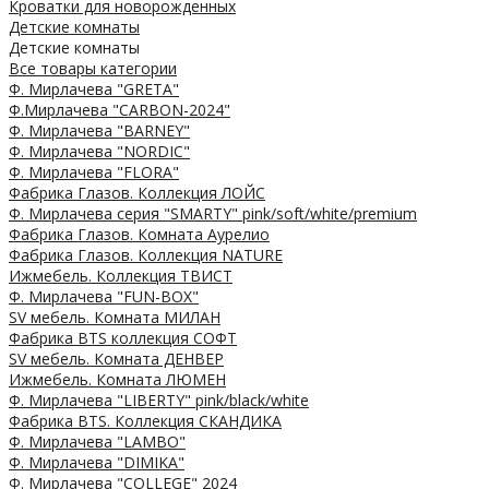
Кроватки для новорожденных
Детские комнаты
Детские комнаты
Все товары категории
Ф. Мирлачева "GRETA"
Ф.Мирлачева "CARBON-2024"
Ф. Мирлачева "BARNEY"
Ф. Мирлачева "NORDIC"
Ф. Мирлачева "FLORA"
Фабрика Глазов. Коллекция ЛОЙС
Ф. Мирлачева серия "SMARTY" pink/soft/white/premium
Фабрика Глазов. Комната Аурелио
Фабрика Глазов. Коллекция NATURE
Ижмебель. Коллекция ТВИСТ
Ф. Мирлачева "FUN-BOX"
SV мебель. Комната МИЛАН
Фабрика BTS коллекция СОФТ
SV мебель. Комната ДЕНВЕР
Ижмебель. Комната ЛЮМЕН
Ф. Мирлачева "LIBERTY" pink/black/white
Фабрика BTS. Коллекция СКАНДИКА
Ф. Мирлачева "LAMBO"
Ф. Мирлачева "DIMIKA"
Ф. Мирлачева "COLLEGE" 2024