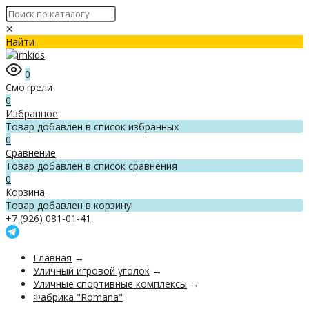
✕
Найти
0
Смотрели
0
Избранное
Товар добавлен в список избранных
0
Сравнение
Товар добавлен в список сравнения
0
Корзина
Товар добавлен в корзину!
+7 (926) 081-01-41
Главная
→
Уличный игровой уголок
→
Уличные спортивные комплексы
→
Фабрика "Romana"