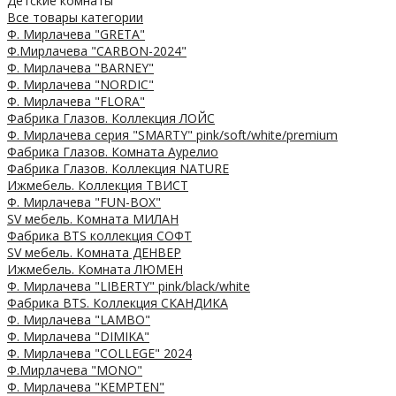
Детские комнаты
Все товары категории
Ф. Мирлачева "GRETA"
Ф.Мирлачева "CARBON-2024"
Ф. Мирлачева "BARNEY"
Ф. Мирлачева "NORDIC"
Ф. Мирлачева "FLORA"
Фабрика Глазов. Коллекция ЛОЙС
Ф. Мирлачева серия "SMARTY" pink/soft/white/premium
Фабрика Глазов. Комната Аурелио
Фабрика Глазов. Коллекция NATURE
Ижмебель. Коллекция ТВИСТ
Ф. Мирлачева "FUN-BOX"
SV мебель. Комната МИЛАН
Фабрика BTS коллекция СОФТ
SV мебель. Комната ДЕНВЕР
Ижмебель. Комната ЛЮМЕН
Ф. Мирлачева "LIBERTY" pink/black/white
Фабрика BTS. Коллекция СКАНДИКА
Ф. Мирлачева "LAMBO"
Ф. Мирлачева "DIMIKA"
Ф. Мирлачева "COLLEGE" 2024
Ф.Мирлачева "MONO"
Ф. Мирлачева "KEMPTEN"