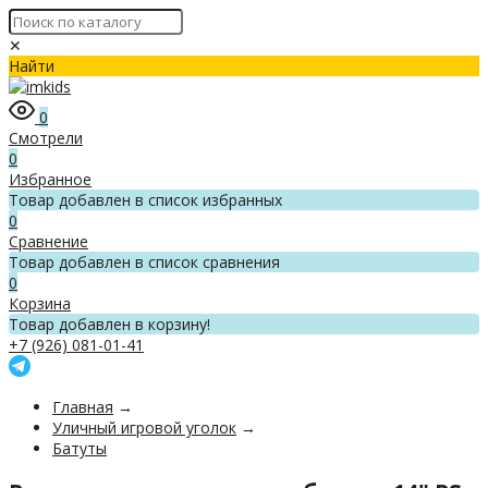
✕
Найти
0
Смотрели
0
Избранное
Товар добавлен в список избранных
0
Сравнение
Товар добавлен в список сравнения
0
Корзина
Товар добавлен в корзину!
+7 (926) 081-01-41
Главная
→
Уличный игровой уголок
→
Батуты