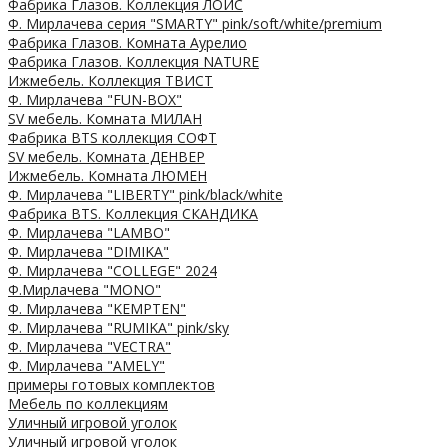
Фабрика Глазов. Коллекция ЛОЙС
Ф. Мирлачева серия "SMARTY" pink/soft/white/premium
Фабрика Глазов. Комната Аурелио
Фабрика Глазов. Коллекция NATURE
Ижмебель. Коллекция ТВИСТ
Ф. Мирлачева "FUN-BOX"
SV мебель. Комната МИЛАН
Фабрика BTS коллекция СОФТ
SV мебель. Комната ДЕНВЕР
Ижмебель. Комната ЛЮМЕН
Ф. Мирлачева "LIBERTY" pink/black/white
Фабрика BTS. Коллекция СКАНДИКА
Ф. Мирлачева "LAMBO"
Ф. Мирлачева "DIMIKA"
Ф. Мирлачева "COLLEGE" 2024
Ф.Мирлачева "MONO"
Ф. Мирлачева "KEMPTEN"
Ф. Мирлачева "RUMIKA" pink/sky
Ф. Мирлачева "VECTRA"
Ф. Мирлачева "AMELY"
примеры готовых комплектов
Мебель по коллекциям
Уличный игровой уголок
Уличный игровой уголок