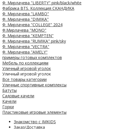
Ф. Мирлачева "LIBERTY" pink/black/white
Фабрика BTS. Коллекция СКАНДИКА
Ф. Мирлачева "LAMBO"
Ф. Мирлачева "DIMIKA"
Ф. Мирлачева "COLLEGE" 2024
Ф.Мирлачева "MONO"
Ф. Мирлачева "KEMPTEN"
Ф. Мирлачева "RUMIKA" pink/sky
Ф. Мирлачева "VECTRA"
Ф. Мирлачева "AMELY"
примеры готовых комплектов
Мебель по коллекциям
Уличный игровой уголок
Уличный игровой уголок
Все товары категории
Уличные спортивные комплексы
Батуты
Садовые качели
Качели
Горки
Пластиковые игровые элементы
Знакомство с IMKIDS
Заказ/Доставка