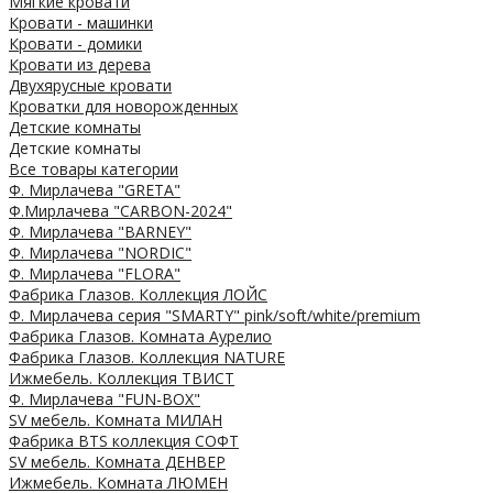
Мягкие кровати
Кровати - машинки
Кровати - домики
Кровати из дерева
Двухярусные кровати
Кроватки для новорожденных
Детские комнаты
Детские комнаты
Все товары категории
Ф. Мирлачева "GRETA"
Ф.Мирлачева "CARBON-2024"
Ф. Мирлачева "BARNEY"
Ф. Мирлачева "NORDIC"
Ф. Мирлачева "FLORA"
Фабрика Глазов. Коллекция ЛОЙС
Ф. Мирлачева серия "SMARTY" pink/soft/white/premium
Фабрика Глазов. Комната Аурелио
Фабрика Глазов. Коллекция NATURE
Ижмебель. Коллекция ТВИСТ
Ф. Мирлачева "FUN-BOX"
SV мебель. Комната МИЛАН
Фабрика BTS коллекция СОФТ
SV мебель. Комната ДЕНВЕР
Ижмебель. Комната ЛЮМЕН