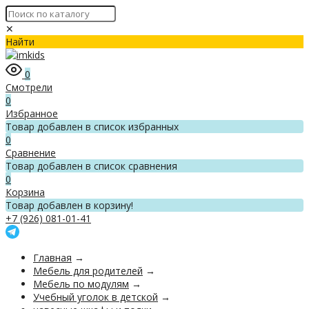
✕
Найти
0
Смотрели
0
Избранное
Товар добавлен в список избранных
0
Сравнение
Товар добавлен в список сравнения
0
Корзина
Товар добавлен в корзину!
+7 (926) 081-01-41
Главная
→
Мебель для родителей
→
Мебель по модулям
→
Учебный уголок в детской
→