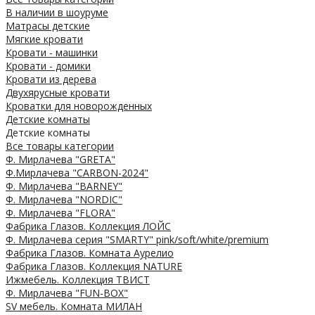
В наличии в шоуруме
Матрасы детские
Мягкие кровати
Кровати - машинки
Кровати - домики
Кровати из дерева
Двухярусные кровати
Кроватки для новорожденных
Детские комнаты
Детские комнаты
Все товары категории
Ф. Мирлачева "GRETA"
Ф.Мирлачева "CARBON-2024"
Ф. Мирлачева "BARNEY"
Ф. Мирлачева "NORDIC"
Ф. Мирлачева "FLORA"
Фабрика Глазов. Коллекция ЛОЙС
Ф. Мирлачева серия "SMARTY" pink/soft/white/premium
Фабрика Глазов. Комната Аурелио
Фабрика Глазов. Коллекция NATURE
Ижмебель. Коллекция ТВИСТ
Ф. Мирлачева "FUN-BOX"
SV мебель. Комната МИЛАН